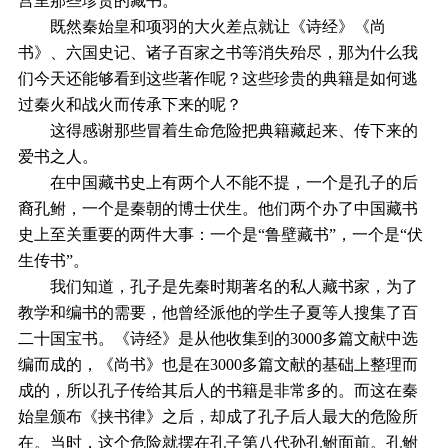
宫里那些珍贵的藏书。
既然秦始皇和项羽的大火差点就让《诗经》《尚
书》、六国史记、诸子百家之书等消失殆尽，那为什么我
们今天还能够看到这些著作呢？这些珍贵的典籍是如何逃
过秦火和战火而传承下来的呢？
这得感谢那些冒着生命危险把典籍藏起来、传下来的
爱书之人。
在中国藏书史上有两个人不能不提，一个是孔子的后
裔孔鲋，一个是秦朝的博士伏生。他们两个办了中国藏书
史上至关重要的两件大事：一个是“鲁壁藏书”，一个是“伏
生传书”。
我们知道，孔子是先秦时期著名的私人藏书家，为了
教学和编书的需要，他曾经派他的学生子夏等人搜集了百
二十国宝书。《诗经》是从他收集到的3000多篇文献中选
编而成的，《尚书》也是在3000多篇文献的基础上整理而
成的，所以孔子传给其后人的书籍是非常多的。而这在秦
始皇颁布《挟书律》之后，却成了孔子后人最大的危险所
在。当时，这个危险就摆在孔子第八代孙孔鲋面前。孔鲋