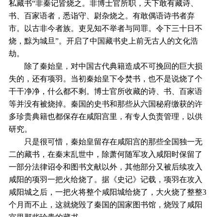
私藏书“非秦记皆烧之。非博士官所职，天下敢有藏诗、
书、百家语者，悉诣守、尉杂烧之。有敢偶语诗书者弃
市。以古非今者族。吏见知不举者与同罪。令下三十日不
烧，黥为城旦”。开启了中国藏书史上前无古人的文化浩
劫。
除了秦始皇，对中国古代典籍造成不可挽回的巨大损
失的，还有项羽。当初秦始皇下令焚书，也不是说烧了个
干干净净，什么都不剩。博士官所收藏的诗、书、百家语
等并没有被烧掉。秦国的史书和那些从六国秘府缴获的许
多珍贵典籍也都保存在咸阳宫里，有专人负责管理，以供
研究。
只是很可惜，秦始皇留存在咸阳宫的那些全国独一无
二的藏书，在秦末乱世中，除萧何随军攻入咸阳时保留了
一部分法律诏令和图书文献以外，其他部分又被后续攻入
咸阳的项羽一把火给烧了。据《史记》记载，项羽在攻入
咸阳城之后，一把火将整个咸阳城给烧了，大火烧了整整3
个月而不止，这就烧毁了秦国的国家图书馆，烧毁了咸阳