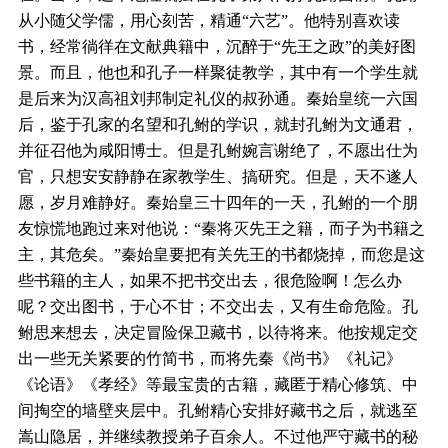
从小随父学儒，用心刻苦，精通“六艺”。他特别喜欢读
书，经常徜徉在文献典籍中，沉醉于“先王之政”的美好图
景。而且，他也和孔子一样聚徒教学，其中有一个学生就
是后来为汉高祖刘邦制定礼仪的叔孙通。秦始皇统一六国
后，鉴于孔家的名望和孔鲋的学识，就封孔鲋为文通君，
并征召他为咸阳博士。但是孔鲋婉言谢绝了，不愿出仕为
官，只想安安静静在家教学生、搞研究。但是，天不遂人
愿，岁月难静好。秦始皇三十四年的一天，孔鲋的一个朋
友惊慌地跑过来对他说：“秦将灭先王之籍，而子为书籍之
主，其危矣。”秦始皇要把有关先王的书都烧掉，而您是这
些书籍的主人，如果不把书交出去，很危险啊！怎么办
呢？交出图书，于心不甘；不交出去，又有生命危险。孔
鲋思来想去，决定冒险保卫藏书，以待将来。他按规定交
出一些无关紧要的竹简书，而将先秦《尚书》《礼记》
《论语》《孝经》等最宝贵的古籍，藏匿于精心修筑、中
间掏空的墙壁夹层中。孔鲋精心安排好藏书之后，就逃至
嵩山隐居，并继续教授弟子百余人。不过他严守藏书的秘