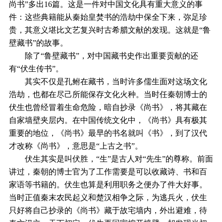
尚书”多出16篇。这是一件对中国文化具有重大意义的事
件：这些典籍能从秦始皇焚书的浩劫中保全下来，弥足珍
贵，其意义堪比文艺复兴时古希腊文献的发现。这就是“鲁
壁藏书”的故事。
除了“鲁壁藏书”，对中国藏书史作出重要贡献的还
有“伏生传书”。
其实不仅是孔鲋在藏书，当时许多儒生面对这场文化
浩劫，也都在尽己所能保存文化火种。当时任秦朝博士的
伏生也曾经冒着生命危险，暗自抄录《尚书》，将其藏在
自家墙壁夹层内。在中国传统文化中，《尚书》具有极其
重要的地位，《尚书》最早的书名就叫《书》，到了汉代
才改称《尚书》，意思是“上古之书”。
伏生其实是叫伏胜，“生”是古人对“先生”的尊称。前面
讲过，秦朝的博士官为了工作需要是可以收藏诗、书和百
家语等书籍的。伏生也算是利用职务之便办了件大好事。
当时正值秦末农民起义和楚汉相争之际，为逃兵火，伏生
只好将自己抄录的《尚书》藏于故宅墙内，外出避难，待