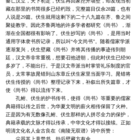
秦亡汉立，天下初定，伏生再回家挖开墙壁，却发现当初
藏在那里的书简很多已经朽毁，完整篇目仅余28篇，也有
人说是29篇。伏生就用这剩下的二十八九篇在齐、鲁之间
聚徒教学。因此齐鲁两地的许多学者都研究《尚书》，渐
渐在全国都很有影响了。伏生抄写的《尚书》，是用当时
通用字体隶书所记录，所以叫“今文尚书”。随着儒家学派
逐渐复兴，伏生壁藏《尚书》并将其传播的事迹传到朝
廷，汉文帝非常重视，想要召他进朝，但此时伏生已经90
多岁了，不能出行。于是汉文帝派当时掌管礼乐制度的官
员，太常掌故晁错到山东章丘伏生家里当面学习。晁错将
伏生传授的《尚书》整理记录下来，补叙出所失篇章，才
使《尚书》得以流传下来。
孔鲋、伏生的护书传书，使得《尚书》等重要的儒家
典籍得以传之后世，为华夏文明的薪火相传保留了火种。
正是因为有无数像孔鲋、伏生那样的人拼尽全力的保护，
典籍承载的文脉才得以传承，中华文化才得以接续。正如
明清文化名人金古良在《南陵无双谱》诗中所赞：
尘嚣其上竟焚书，劫后壁藏方有余。