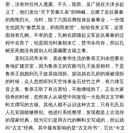
密，没有对任何人透露。不久，陈胜、吴广就在大泽乡起
义了，他们发出“天下苦秦久矣”的呐喊，点燃了反抗暴秦
的熊熊烈火。当时，除了六国后裔投身反秦事业，一些儒
生也因为“秦焚其业，积怨而发愤”，纷纷投奔义军，这里
面就有孔鲋。不幸的是，孔鲋在跟随起义军反抗暴秦的过
程中去世了，但是因当时秦朝未亡，焚书令尚存，所以孔
鲋至死都没有跟别人吐露藏匿古籍之事。
直到汉武帝末年，喜欢奢华生活的鲁恭王刘余想要在
鲁地扩建宫室，因为鲁恭王的宫殿与孔子故居相邻，于是
鲁恭王就跑到孔子故居搞强拆。据说就在孔府的墙被强拆
的时候，众人忽然听到天空传来金石丝竹之声，有六律五
音之美。鲁恭王听了有点害怕，不敢继续拆了。正在大家
惊奇的时候，忽然有人从墙壁中间发现一大批用古文字蝌
蚪文撰写的古籍。其他人都不认识这种古文，只有孔氏后
人孔安国能够辨别。他进行系统整理，发现都是上古流传
的儒家经典，因为它们是用古代的蝌蚪文写成的，所以就
叫“古文”经典。其中最有影响的是“古文尚书”，它比“今文