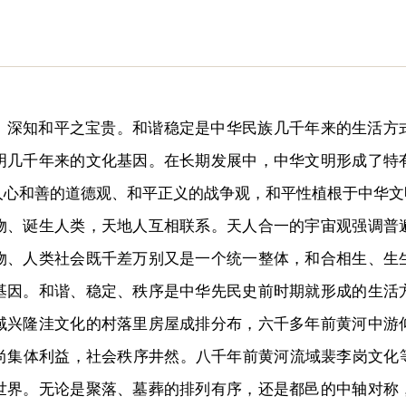
，深知和平之宝贵。和谐稳定是中华民族几千年来的生活方
明几千年来的文化基因。在长期发展中，中华文明形成了特
人心和善的道德观、和平正义的战争观，和平性植根于中华文
诞生人类，天地人互相联系。天人合一的宇宙观强调普
物、人类社会既千差万别又是一个统一整体，和合相生、生
基因。和谐、稳定、秩序是中华先民史前时期就形成的生活
域兴隆洼文化的村落里房屋成排分布，六千多年前黄河中游
尚集体利益，社会秩序井然。八千年前黄河流域裴李岗文化等
世界。无论是聚落、墓葬的排列有序，还是都邑的中轴对称