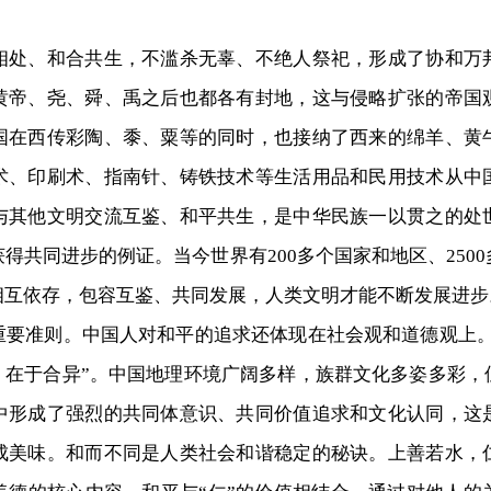
、和合共生，不滥杀无辜、不绝人祭祀，形成了协和万
黄帝、尧、舜、禹之后也都各有封地，这与侵略扩张的帝国
国在西传彩陶、黍、粟等的同时，也接纳了西来的绵羊、黄
术、印刷术、指南针、铸铁技术等生活用品和民用技术从中
与其他文明交流互鉴、和平共生，是中华民族一以贯之的处
得共同进步的例证。当今世界有200多个国家和地区、250
相互依存，包容互鉴、共同发展，人类文明才能不断发展进步
准则。中国人对和平的追求还体现在社会观和道德观上。“
，在于合异”。中国地理环境广阔多样，族群文化多姿多彩
中形成了强烈的共同体意识、共同价值追求和文化认同，这
成美味。和而不同是人类社会和谐稳定的秘诀。上善若水，