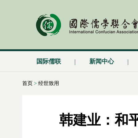
国际儒联
新闻中心
首页
>
经世致用
韩建业：和