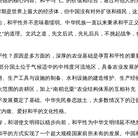
美德的核心内容。和平与“仁”的价值相结合，通过对他人的
时期是世界上最大的经济体，但中国没有对外扩张和殖民，这
和平性并不意味着懦弱。中华民族一直以来秉承和平正义
之”的道理。文武之道，先文后武，先礼后兵，不挑起战争，
？原因是多方面的，深厚的农业基础是孕育和平性的重
部分国土位于气候适中的中纬度河流地区，具备农业发展
持、生产工具与设施的制备、水利设施的建造维护、生产经
大范围的农耕区，加上“南稻北粟”农业结构体系的互相补充
平发展奠定了基础。中华先民眷恋故土，大多数情况下的迁
定内敛、爱好和平的文化性格。
和谐使文明得以稳步向前，和平性为中华文明绵延不绝
和平的方式实现了一个超大规模国家前所未有的发展。中国