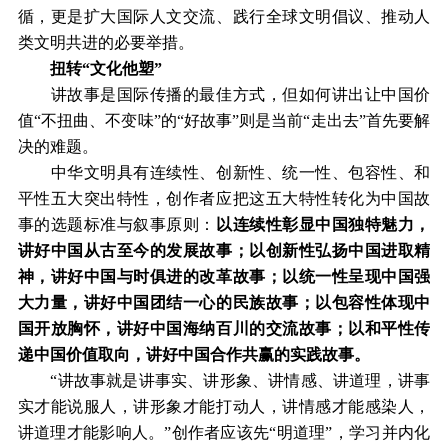
循，更是扩大国际人文交流、践行全球文明倡议、推动人
类文明共进的必要举措。
扭转“文化他塑”
讲故事是国际传播的最佳方式，但如何讲出让中国价
值“不扭曲、不变味”的“好故事”则是当前“走出去”首先要解
决的难题。
中华文明具有连续性、创新性、统一性、包容性、和
平性五大突出特性，创作者应把这五大特性转化为中国故
事的选题标准与叙事原则：
以连续性彰显中国独特魅力，
讲好中国从古至今的发展故事；以创新性弘扬中国进取精
神，讲好中国与时俱进的改革故事；以统一性呈现中国强
大力量，讲好中国团结一心的民族故事；以包容性体现中
国开放胸怀，讲好中国海纳百川的交流故事；以和平性传
递中国价值取向，讲好中国合作共赢的实践故事。
“讲故事就是讲事实、讲形象、讲情感、讲道理，讲事
实才能说服人，讲形象才能打动人，讲情感才能感染人，
讲道理才能影响人。”创作者应该先“明道理”，学习并内化