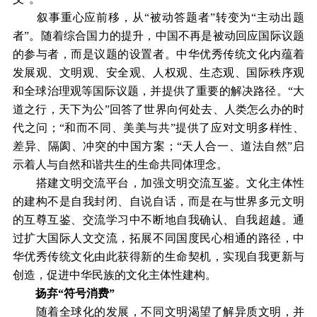
叙事重心应前移，从“被动答题者”转变为“主动出题
者”。随着综合国力的提升，中国不再是被动回应国际议题
的参与者，而是议题的设置者。中华优秀传统文化内蕴着
发展观、文明观、安全观、人权观、生态观、国际秩序观
和全球治理观等国际议题，并提供了重要的解决路径。“大
道之行，天下为公”回答了世界向何处去、人类怎么办的时
代之问；“和而不同、美美与共”提供了应对文明多样性、
差异、隔阂、冲突的中国方案；“天人合一、道法自然”启
示着人与自然和谐共生的生命共同体理念。
搭建文明交流平台，加强文明交流互鉴。文化主体性
的建构不是自我封闭、自说自话，而是在与世界多元文明
的互尊互鉴、交流学习中不断地自我确认、自我超越。通
过扩大国际人文交流，拓展不同国度民心相通的路径，中
华优秀传统文化由此获得新的生命契机，实现自我更新与
创造，促进中华民族的文化主体性建构。
扬弃“符号消费”
随着全球化的发展，不同文明渴望了解异质文明，并