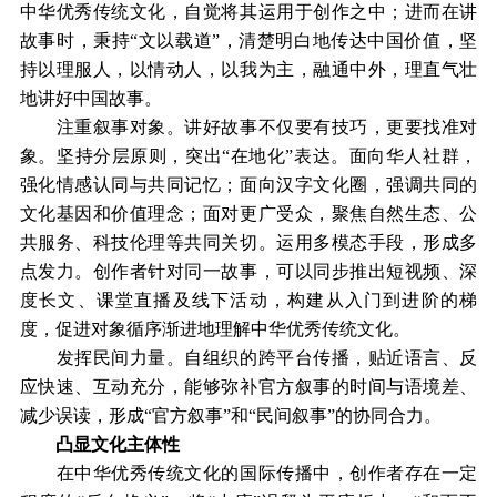
中华优秀传统文化，自觉将其运用于创作之中；进而在讲
故事时，秉持“文以载道”，清楚明白地传达中国价值，坚
持以理服人，以情动人，以我为主，融通中外，理直气壮
地讲好中国故事。
注重叙事对象。讲好故事不仅要有技巧，更要找准对
象。坚持分层原则，突出“在地化”表达。面向华人社群，
强化情感认同与共同记忆；面向汉字文化圈，强调共同的
文化基因和价值理念；面对更广受众，聚焦自然生态、公
共服务、科技伦理等共同关切。运用多模态手段，形成多
点发力。创作者针对同一故事，可以同步推出短视频、深
度长文、课堂直播及线下活动，构建从入门到进阶的梯
度，促进对象循序渐进地理解中华优秀传统文化。
发挥民间力量。自组织的跨平台传播，贴近语言、反
应快速、互动充分，能够弥补官方叙事的时间与语境差、
减少误读，形成“官方叙事”和“民间叙事”的协同合力。
凸显文化主体性
在中华优秀传统文化的国际传播中，创作者存在一定