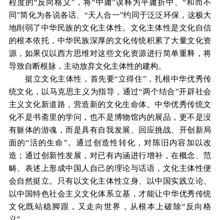
程度的“反向格义”，将“中庸”误释为平庸折中、“和而不
同”简化为各说各话、“天人合一”约同于泛泛环保，这极大
地削弱了中华民族的文化主体性。文化主体性是文化自信
的根本依托，中华民族深厚的文化传统积累了大量文化资
源，如果仅以西方思维对这些文化资源进行简单重释，将
导致自断根脉，主动放弃文化主体性的建构。
挺立文化主体性，首先要“立得住”，扎根中华优秀传
统文化，以马克思主义为指导，通过“两个结合”开辟社会
主义文化新道路，营造新的文化生命体。中华优秀传统文
化不是书斋里的学问，也不是博物馆内的展品，更不是没
有躯体的游魂，而是具有自我发展、回应挑战、开创新局
面的“活的生命”。通过创造性转化，对陈旧内容加以改
造；通过创新性发展，对已有内涵进行增补，在概念、范
畴、表述上形成中国人自己的理论与话语，文化主体性便
会自然挺立。只有以文化主体性立身、以中国实践立论、
以中国特色社会主义文化体系立基，才能让中华优秀传统
文化既站稳脚跟，又走向世界，从根本上破除“反向格
义”。