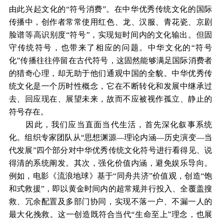
由此兴起文化的“符号消费”。在中华优秀传统文化的国际
传播中，创作者常常使用红色、龙、汉服、青花瓷、京剧
脸谱等高识别度“符号”，实现短时间内的文化输出。但固
守传统符号，也带来了相应的问题。中华文化的“符号
化”传播往往停留在古代符号，这固然能够满足国际消费者
的猎奇心理，却无助于他们通观中国的全貌。中华优秀传
统文化是一个历时性概念，它在不断转化和发展中继承过
去、回应现在、展望未来，故而不应被视作孤立、静止的
符号存在。
因此，我们应当直面当代生活，首先深化叙事系统
化。组织专家团队从“思想渊源—理论内涵—历史演变—当
代发展”四个部分对中华优秀传统文化符号进行看得见、说
得清的系统阐发。其次，强化价值内涵，避免娱乐导向。
例如，电影《流浪地球》基于“同舟共济”价值观，创造“饱
和式救援”，即以黄金时间内的超常规并行投入、全覆盖搜
救、冗余配置及多部门协同，实现不落一户、不漏一人的
最大化挽救。这一创造既符合当代“生命至上”理念，也展