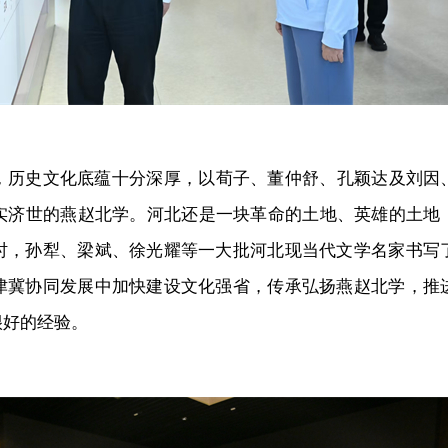
，历史文化底蕴十分深厚，以荀子、董仲舒、孔颖达及刘因、
实济世的燕赵北学。河北还是一块革命的土地、英雄的土地，
时，孙犁、梁斌、徐光耀等一大批河北现当代文学名家书写
津冀协同发展中加快建设文化强省，传承弘扬燕赵北学，推
很好的经验。