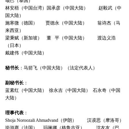
颂巴（泰国）
林安梧（中国台湾）国承彦（中国大陆） 赵毅武（中
国大陆）
施寒微（德国） 贾德永（中国大陆） 翁诗杰（马
来西亚）
梁秉赋（新加坡） 董 平（中国大陆） 渡边义浩
（日本）
戴建伟（中国大陆）
秘书长
：马箭飞（中国大陆）（法定代表人）
副秘书长
：
蓝素红（中国大陆） 徐永吉（中国大陆） 石永奇（中国
大陆）
理事代表
：
Shoja Noroozali Ahmadvand（伊朗） 汉谟思（摩洛哥）
毕游赛（法国） 玛琳娜（格鲁吉亚） 沈友友（巴