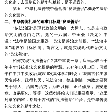
文化史，去区别它的精华与糟粕，是不适宜的。
第五，中华礼法传统中蕴含着“良法善治”和现代法治
的文化营养。
二、中华传统礼法的追求目标是“良法善治”
“依法治国”是现代政治文明的一大标志，也是走向政
治文明的必由之路。党的十八届四中全会《决定》中
说：“法律是治国之重器，良法是善治之前提。”“法治中
国”建设的目标所向，简言之，就是实现现代政治文明
的“良法善治”。
如何实现“良法善治”？其中重要一条，应当汲取五千
年中华传统礼法文化提供的智慧。2014年10月13日，习近
平在中共中央政治局第18次集体学习时说：“我国古代主张
民惟邦本、政得其民，礼法合治、德主刑辅，为政之要莫
先于得人、治国先治吏，为政以德、正己修身，居安思
危、改易更化，等等，这些都能给人们以重要启示。”这里
列举的内容，都属于古代的“良法善治”经验，是中华传统
礼法文化的精华之处。