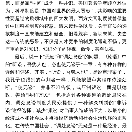
第，而是靠“学问”成为一种共识。美国著名学者顾立雅认
为，科举制度是“中国对世界的最大贡献”，其影响的重要
性要超过物质领域中的四大发明。西方文官制度就曾借鉴
过中国科举制度的智慧。清末废科举以后，关于官员的选
拔制度一直未能建立和健全。旧堤毁弃，新坝未就。失去
这一传统的恶果，不仅是人才竞争的制度化通道不畅，更
严重的是对知识、知识分子的轻视、傲慢，甚至仇视。
最后，说一下“无讼”和“调处息讼”的问题。《论语》中
的“听讼，吾犹人也，必也使无讼乎”一章，有各种各样的
译解和评述。其实，“听讼，吾犹人也”，是说审理案子，
我孔子也跟别的审判者一样，只能按照审案程序依法处
断。“使无讼”，并非不准告状，或压制诉讼，而是以德
政、善治“协和万民”，包括通过各种渠道的调处息讼在
内。调处息讼制度为民众提供了一种解决纠纷的“非诉
讼”途径选择，减少“累讼”对当事人造成的压力，以最小的
经济成本和社会成本换得经济活动和社会生活秩序的正常
化。在传统中国社会，“调处息讼”无疑是一种最经济、最