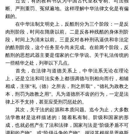
过去，有的教科书认为中国古代皇权专制、司法独
断、严刑重罚、冤狱遍地。这样理解中华法律文化是有偏
颇的。
在中华法制文明史上，反酷刑分为三个阶段：一是反
肉刑阶段，时间在隋唐以前。二是反各种残酷的身体刑阶
段，时间上为清末以前。三是反对各种刑讯逼供和非法定
的酷刑阶段，这个任务至今尚未完成。在前两个阶段，反
酷刑的思想武器主要是儒家的仁学学说。关于礼法传统的
一些精华之处，列举以下几点。
首先，在法律与道德关系上，中华法系无论在理论
上，还是立法和司法实务上都强调德与刑相向而行，相辅
相成，主张“礼（德）之所去，刑之所取”，“德礼为政教之
本，刑罚为政教之用”。凡为道德所不齿的行为，一定是法
律上不予支持，甚至应受刑罚惩处的。
其次，关于法的起源和本质问题。迄今为止，大多数
法学教材是这样描述的：随着私有制、阶级和国家的形
成，也就必然产生了法和法律，国家与法是“阶级矛盾不可
调和的产物”，或“阶级斗争的产物”。据说其根据是恩格斯