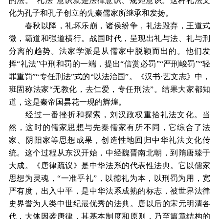
的法。“礼法”意识就是法律意识、规矩意识。这种礼法文
化为孔子和孔子创立的先秦儒家所继承和发扬。
春秋以降，礼坏乐崩，诸侯纷争，礼法毁弃，王道式
微，霸道和强道横行。战国时代，呈现出礼与法、礼与刑
分离的趋势。法家学派是从儒家中脱颖而出的。他们发
挥“礼法”中刑和罚的一端，提出“信赏必罚”“严刑峻罚”“轻
罪重罚”“专任刑法”式的“以法治国”。《汉书·艺文志》中，
班固称法家“无教化，去仁爱，专任刑法”。结果大家都知
道，这是秦帝国昙花一现的辉煌。
经过一番挫折和探索，刘汉政权重拾礼法文化。当
然，这时的儒家思想与先秦儒家有所不同，它综合了法
家、阴阳家等思想成果，创造性地回归中华礼法文化传
统。这个过程从东汉开始，中经魏晋南北朝，到隋唐臻于
大成。《唐律疏议》是中华法系的代表性法典。它以儒家
思想为灵魂，“一准乎礼”，以德礼为本，以刑罚为用，宽
严有度，出入中平，是中华法系成熟的标志，被世界法律
史界誉为人类中世纪最优秀的法典。唐以后的宋元明清各
代，大体因袭唐律，其基本制度和原则，乃至篇章结构的