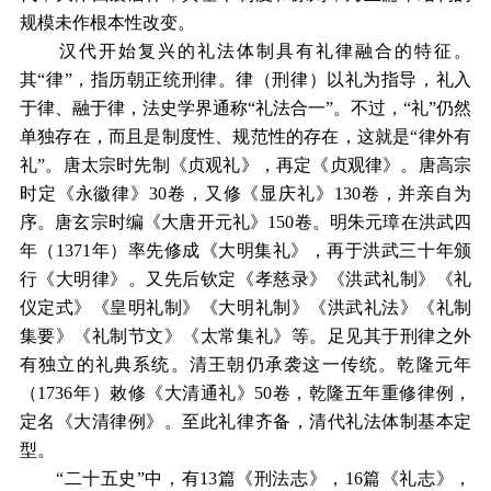
规模未作根本性改变。
汉代开始复兴的礼法体制具有礼律融合的特征。
其“律”，指历朝正统刑律。律（刑律）以礼为指导，礼入
于律、融于律，法史学界通称“礼法合一”。不过，“礼”仍然
单独存在，而且是制度性、规范性的存在，这就是“律外有
礼”。唐太宗时先制《贞观礼》，再定《贞观律》。唐高宗
时定《永徽律》30卷，又修《显庆礼》130卷，并亲自为
序。唐玄宗时编《大唐开元礼》150卷。明朱元璋在洪武四
年（1371年）率先修成《大明集礼》，再于洪武三十年颁
行《大明律》。又先后钦定《孝慈录》《洪武礼制》《礼
仪定式》《皇明礼制》《大明礼制》《洪武礼法》《礼制
集要》《礼制节文》《太常集礼》等。足见其于刑律之外
有独立的礼典系统。清王朝仍承袭这一传统。乾隆元年
（1736年）敕修《大清通礼》50卷，乾隆五年重修律例，
定名《大清律例》。至此礼律齐备，清代礼法体制基本定
型。
“二十五史”中，有13篇《刑法志》，16篇《礼志》，