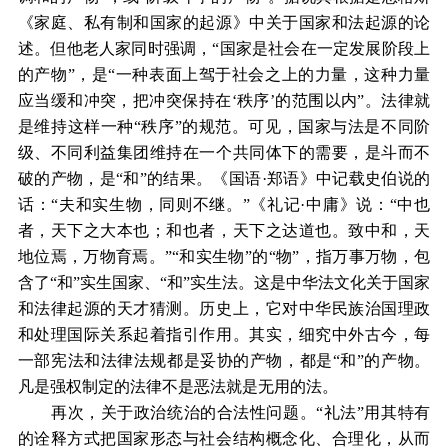
《家庭、私有制和国家的起源》中关于国家和法起源的论
述。但他老人家同时强调，“国家是社会在一定发展阶段上
的产物”，是“一种表面上驾于社会之上的力量，这种力量
应当缓和冲突，把冲突保持在‘秩序’的范围以内”。法律就
是维持这样一种“秩序”的规范。可见，国家与法是不同阶
级、不同利益集团维持在一个共同体下的需要，是斗而不
破的产物，是“和”的结果。《国语·郑语》中记载史伯说的
话：“夫和实生物，同则不继。”《礼记·中庸》说：“中也
者，天下之大本也；和也者，天下之达道也。致中和，天
地位焉，万物育焉。”“和实生物”的“物”，指万事万物，包
含了“和”实生国家、“和”实生法。这是中华法文化关于国家
和法律起源的天才猜测。历史上，它对中华民族治国理政
和处理国际关系起着指引作用。其实，细究中外古今，每
一部宪法和法律法规都是妥协的产物，都是“和”的产物。
凡是强权制定的法律不是恶法就是无用的法。
再次，关于政治统治的合法性问题。“礼法”用其特有
的诠释方式把国家形态与社会结构概念化、合理化，从而