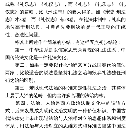
或称《礼乐志》《礼仪志》，而《礼志》《礼乐志》《礼
仪志》的篇幅，比《刑法志》的要大得多。如《宋史·刑法
志》才3卷，而《礼仪志》有28卷。在礼法体制中，礼典的
地位高于刑法典。礼典首先要解决的是一代王朝的正统
性、合法性问题。
将以上所述作个简单的小结，有这样五点初步结论：
第一，中华法系是以儒家思想为灵魂的礼法法系，中
国传统法文化是一种礼法文化。
第二，如果一定要以什么“治”来区分战国秦代的儒法
两家，比较适合的说法是坚持礼法之治与毁弃礼法独任刑
罚之治的区别。
第三，若以现代法治的标准来定性礼法之治，其整体
上属于人治的范畴，但内含许多合理的法治内核。
第四，法治、人治是西方政治法制文化中的话语方
式，后来发展成为现代政治文明的一种价值标识。中国古
代法律史上未出现过法治与人治相对立的思想体系和制度
体系，用法治与人治对立的思维方式和标准去描述中国法