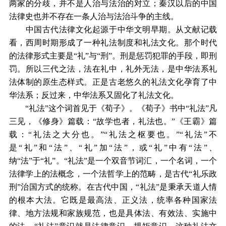
两家的分歧，并不是人治与法治的对立；秦汉以后的中国
法律史也并不存在一条人治与法治斗争的主线。
中国古代法律文化起源于中华文明早期。从文献记载
看，西周时期形成了一种礼法制度和礼法文化。那个时代
的法律形式主要是“礼”与“刑”。刑是惩罚犯罪的手段，即刑
罚。所以三代之法，法在礼中，礼外无法，是中华法系礼
法体制的原生态样式。正是古老悠久的礼法文化孕育了中
华法系；反过来，中华法系又固化了礼法文化。
“礼法”这个词首见于《荀子》。《荀子》书中“礼法”凡
三见，《修身》篇载：“故学也者，礼法也。”《王霸》篇
载：“礼法之大分也。”“礼法之枢要也。”“礼法”不
是“礼”和“法”、“礼”加“法”，或“礼”中有“法”、
纳“法”于“礼”。“礼法”是一个双音节词汇，一个名词，一个
法律学上的法概念，一个法哲学上的范畴，是古代“礼乐政
刑”治国方式的统称。在古代中国，“礼法”是秉承天道人情
的根本大法。它既是最高法、正义法，统率各种国家法
律、地方法规和家族规范，也是具体法、有效法、实施中