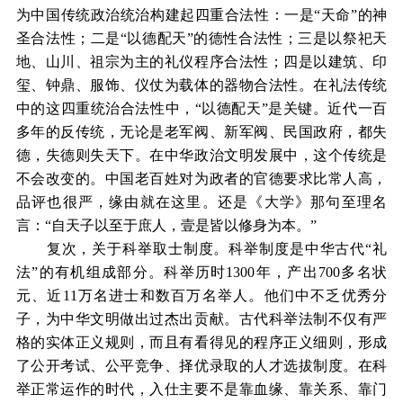
为中国传统政治统治构建起四重合法性：一是“天命”的神
圣合法性；二是“以德配天”的德性合法性；三是以祭祀天
地、山川、祖宗为主的礼仪程序合法性；四是以建筑、印
玺、钟鼎、服饰、仪仗为载体的器物合法性。在礼法传统
中的这四重统治合法性中，“以德配天”是关键。近代一百
多年的反传统，无论是老军阀、新军阀、民国政府，都失
德，失德则失天下。在中华政治文明发展中，这个传统是
不会改变的。中国老百姓对为政者的官德要求比常人高，
品评也很严，缘由就在这里。还是《大学》那句至理名
言：“自天子以至于庶人，壹是皆以修身为本。”
复次，关于科举取士制度。科举制度是中华古代“礼
法”的有机组成部分。科举历时1300年，产出700多名状
元、近11万名进士和数百万名举人。他们中不乏优秀分
子，为中华文明做出过杰出贡献。古代科举法制不仅有严
格的实体正义规则，而且有看得见的程序正义细则，形成
了公开考试、公平竞争、择优录取的人才选拔制度。在科
举正常运作的时代，入仕主要不是靠血缘、靠关系、靠门