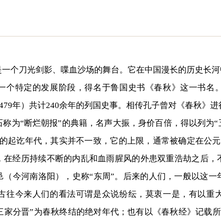
个刀光剑影、喋血沙场的舞台。它在中国漫长的历史长河中
个特定的发展阶段，得名于鲁国史书《春秋》这一书名。
前479年）共计240余年的列国史事。相传孔子曾对《春秋》
称为“断烂朝报”的典籍，名声大振，身价百倍，得以列为“
的起讫年代，其实并不一致，它的上限，通常被确定在公元
，在经历持续不断的内乱和血雨腥风的外患双重浩劫之后，
邑（今河南洛阳），史称“东周”。后来的人们，一般以这一
古往今来人们的看法可谓是众说纷纭，莫衷一是，有以重
“三家分晋”为春秋终结的绝对年代；也有以《春秋经》记载所