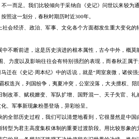
不一而足。我们比较倾向于采纳自《史记》问世以来较为通
按照这一划分，春秋时期历时近300年。
会经济、政治、军事、文化各个方面都发生重大变化的
不断前进，这是历史演进的根本属性，古今中外，概莫
围、力度以及影响往往会有特别强烈的表现，而春秋正属于这
马迁在《史记·周本纪》中的话说，就是“周室衰微，诸侯
，霸权迭兴，列国纷争，夷夏冲突，公室没落，大夫擅权、陪
田制改革、赋税嬗变、军队扩增、国野混一、天子失官、礼
文化、军事新现象粉墨登场，异彩纷呈。
全部历史过程，我们可以清楚地看到，它很显然是中国
渐转型为君主高度集权体制的重要过渡阶段。用比较形象的