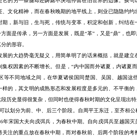
是它的另一条腿却还踌躇不决地停留在旧世界的边缘。换句
征、文化精神，而在春秋晚期的地平线上，则业已隐隐约约
时期，新与旧，生与死，传统与变革，积淀和创新，纠结在
方面是传承，另一方面是发展，既是“革”，又是“鼎”，也即
其分的形容。
的大趋势毫无疑义，用简单明了的话来概括，就是建立
制集权因素的不断增长。但是，“内中国而外诸夏，内诸夏而
地区等不同地域之间，在华夏诸侯国同楚国、吴国、越国这
一样的，其文明的成熟形态和发展程度是多元的、不平衡的
这段历史显得很复杂，但同时也使得春秋时期的文化呈现出特
可以划分为前、中、后三个阶段。自周平王东迁，至齐桓公
546年宋国大夫向戌弭兵，为春秋中期。自向戌弭兵至越国灭
将关注的重点放在春秋中期，而对春秋前、后两个阶段的考