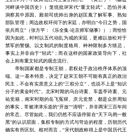
河畔谈中国历史》）笼统批评宋代“重文轻武”，恐怕并未
洞察其中原因。殿前司统帅出身的赵匡胤了解军事、熟知
部队管理；周边政权环伺下的宋廷，亦明白“今日之势，国
依兵而立”（张方平：《乐全集·论京师军储事》）；而恰恰
因为如此，时时以五代动乱为戒的宋廷，更难以放松对于
禁军的警惕。以文制武的制度格局、种种限制多方猜忌，
事实上并非由于“轻武”；而在这样的国家政策导向下，社
会上则有重文轻武的观念流行。
帝制国家都是专制王朝，君权处于政治秩序体系的顶
端。这一基本特质，决定了赵宋王朝不可能有真正的政治
民主，不会有实质意义上的“三权分立”，也说不上是“知识
分子的黄金时代”。北宋时期的乌台诗案、车盖亭诗案、元
祐党籍，南宋时期的岳飞冤狱、庆元党禁，都是众所周知
的事实，常被津津乐道的“开放”“清明”，并非两宋三百年间
的常态。尽管如此，我们仍然不应该停留在“天下乌鸦一般
黑”的认识层面，集权专制的方式与苛迫的程度，历朝历代
确实有所区别。相对而言，“宋代朝政称得上是中国历代王