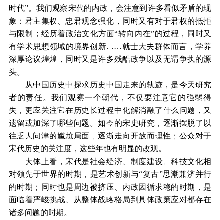
时代”。我们观察宋代的内政，会注意到许多看似矛盾的现
象：君主集权、忠君观念强化，同时又有对于君权的抵拒
与限制；经历着政治文化方面“转向内在”的过程，同时又
有学术思想领域的境界创新……就士大夫群体而言，学养
深厚论议煌煌，同时又是许多残酷政争以及无谓争执的源
头。
从中国历史中探求历史中国走来的轨迹，是今天研究
者的责任。我们观察一个朝代，不仅要注意它的强弱得
失，更应关注它在历史长过程中化解消融了什么问题，又
遗留或加深了哪些问题。如今的宋史研究，逐渐摆脱了以
往乏人问津的尴尬局面，逐渐走向开放而理性；公众对于
宋代历史的关注度，这些年也有明显的改观。
大体上看，宋代是社会经济、制度建设、科技文化相
对领先于世界的时期，是艺术创新与“复古”思潮兼济并行
的时期；同时也是周边被挤压、内政因循求稳的时期，是
面临着严峻挑战、从整体战略格局到具体政策应对都存在
诸多问题的时期。