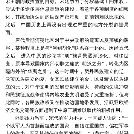
宋王朝内政措置的目标。宋廷致力于分权基础上的集权，
尝试于多途多层信息渠道的建设，着意于各项制度的细密
化，其统治所达到的纵深严密程度，是前朝难以比拟的。
此后，中国历史上再没有出现过严重的地方分裂割据局
面。
唐代后期河朔地区对于中央政府的疏离以及藩镇的跋
扈，某种程度上是与“河朔胡化”联系在一起的。历经五代
之后，进入中原的沙陀等“胡”族背景逐渐淡化。时移世
变，原本导致国家内部切肤之痛的“胡汉之分”，转化为区
隔内外的“华夷之辨”。这一时期中，契丹民族建立的辽、
党项民族建立的夏、女真民族建立的金，以及蒙古民族建
立的元，对中华文明的发展史影响重大。持续的边境冲突
和民族征服战争使得内地农业文明遭受了沉重挫折，但与
此同时，各民族政权又在推动边疆地带发展、活跃亚欧经
济文化交流等方面起到了中原王朝难以取代的积极作用。
外部压力当前，宋代的军力不振，一直被人诟病：“一
个以军人为首脑而组成的国家，自始注重国防，偏在军事
上的作为，不及其他任何主要的朝代。”（黄仁宇：《赫逊