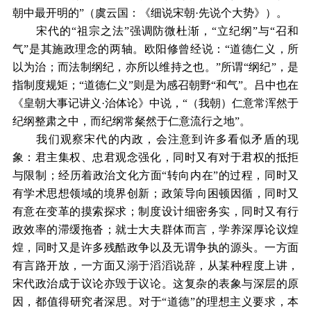
朝中最开明的”（虞云国：《细说宋朝·先说个大势》）。
宋代的“祖宗之法”强调防微杜渐，“立纪纲”与“召和
气”是其施政理念的两轴。欧阳修曾经说：“道德仁义，所
以为治；而法制纲纪，亦所以维持之也。”所谓“纲纪”，是
指制度规矩；“道德仁义”则是为感召朝野“和气”。吕中也在
《皇朝大事记讲义·治体论》中说，“（我朝）仁意常浑然于
纪纲整肃之中，而纪纲常粲然于仁意流行之地”。
我们观察宋代的内政，会注意到许多看似矛盾的现
象：君主集权、忠君观念强化，同时又有对于君权的抵拒
与限制；经历着政治文化方面“转向内在”的过程，同时又
有学术思想领域的境界创新；政策导向困顿因循，同时又
有意在变革的摸索探求；制度设计细密务实，同时又有行
政效率的滞缓拖沓；就士大夫群体而言，学养深厚论议煌
煌，同时又是许多残酷政争以及无谓争执的源头。一方面
有言路开放，一方面又溺于滔滔说辞，从某种程度上讲，
宋代政治成于议论亦毁于议论。这复杂的表象与深层的原
因，都值得研究者深思。对于“道德”的理想主义要求，本