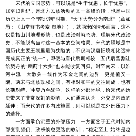
宋代的立国形势，可以说是“生于忧患，长于忧患”。
10至13世纪，是北方民族活动的又一高峰阶段，也是中国
历史上又一个“南北朝”时期。“天下大势分为南北”（章如
愚：《山堂群书考索·舆地》），就两宋的情形而言，这不
仅是指山川地理形势，也是政治对峙态势。理解宋代政治
史，不能脱离当时这一基本的空间格局。宋代的疆域是中
国历代主要王朝里最为狭隘的，不仅与汉唐旧境相比远未
完成真正的“统一”，即便与唐代后期相较，五代后晋割让
给契丹的“幽蓟十六州”也未能收复回归。时至南宋，以淮
河中流—大散关一线作为宋金之间的边界，更是偏安一
隅。两宋与北族政权之间，有相对和平的交往周旋，也有
长期对峙、冲突乃至战争。这样的外部环境，给宋代的历
史带来了非常深刻的影响。人们通常认为，外交是内政的
延伸；而宋代的许多内政施置，则可以说是在外部压力下
的选择。
一方面承负沉重的外部压力，一方面鉴于五代时期内
部变乱频仍、政权倏忽更迭的教训，“稳定至上”始终是赵