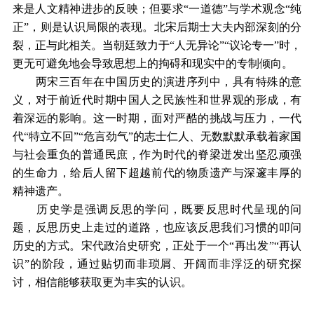
来是人文精神进步的反映；但要求“一道德”与学术观念“纯
正”，则是认识局限的表现。北宋后期士大夫内部深刻的分
裂，正与此相关。当朝廷致力于“人无异论”“议论专一”时，
更无可避免地会导致思想上的拘碍和现实中的专制倾向。
两宋三百年在中国历史的演进序列中，具有特殊的意
义，对于前近代时期中国人之民族性和世界观的形成，有
着深远的影响。这一时期，面对严酷的挑战与压力，一代
代“特立不回”“危言劲气”的志士仁人、无数默默承载着家国
与社会重负的普通民庶，作为时代的脊梁迸发出坚忍顽强
的生命力，给后人留下超越前代的物质遗产与深邃丰厚的
精神遗产。
历史学是强调反思的学问，既要反思时代呈现的问
题，反思历史上走过的道路，也应该反思我们习惯的叩问
历史的方式。宋代政治史研究，正处于一个“再出发”“再认
识”的阶段，通过贴切而非琐屑、开阔而非浮泛的研究探
讨，相信能够获取更为丰实的认识。