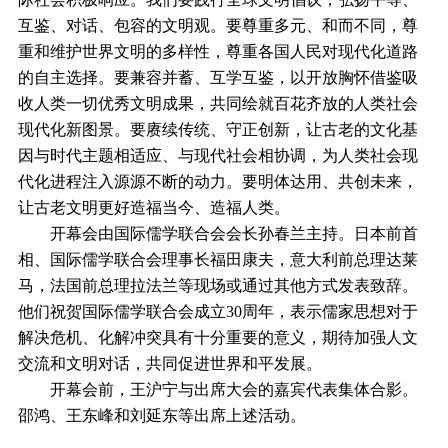
互鉴、对话、包容的文明观。要尊重多元、和而不同，尊
重和维护世界文明的多样性，尊重各国人民对现代化道路
的自主选择。要兼容并蓄、互学互鉴，以开放胸怀借鉴吸
收人类一切优秀文明成果，共同绘就百花齐放的人类社会
现代化新图景。要赓续传统、守正创新，让古老的文化基
因与时代主题相适应、与现代社会相协调，为人类社会现
代化进程注入源源不断的动力。要明体达用、共创未来，
让古老文明更好造福当今、造福人类。
开幕会由国际儒学联合会会长孙春兰主持。日本前首
相、国际儒学联合会理事长福田康夫，意大利前总理达莱
马，法国前总理拉法兰等现场或通过其他方式发表致辞。
他们祝贺国际儒学联合会成立30周年，表示儒家思想对于
解决危机、化解冲突具有十分重要的意义，期待加强人文
交流和文明对话，共同促进世界和平发展。
开幕会前，王沪宁与出席大会的嘉宾代表集体合影。
邵鸿、王东峰和刘延东等出席上述活动。