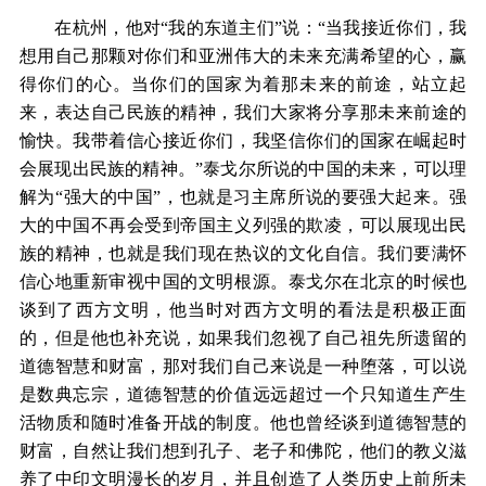
在杭州，他对“我的东道主们”说：“当我接近你们，我
想用自己那颗对你们和亚洲伟大的未来充满希望的心，赢
得你们的心。当你们的国家为着那未来的前途，站立起
来，表达自己民族的精神，我们大家将分享那未来前途的
愉快。我带着信心接近你们，我坚信你们的国家在崛起时
会展现出民族的精神。”泰戈尔所说的中国的未来，可以理
解为“强大的中国”，也就是习主席所说的要强大起来。强
大的中国不再会受到帝国主义列强的欺凌，可以展现出民
族的精神，也就是我们现在热议的文化自信。我们要满怀
信心地重新审视中国的文明根源。泰戈尔在北京的时候也
谈到了西方文明，他当时对西方文明的看法是积极正面
的，但是他也补充说，如果我们忽视了自己祖先所遗留的
道德智慧和财富，那对我们自己来说是一种堕落，可以说
是数典忘宗，道德智慧的价值远远超过一个只知道生产生
活物质和随时准备开战的制度。他也曾经谈到道德智慧的
财富，自然让我们想到孔子、老子和佛陀，他们的教义滋
养了中印文明漫长的岁月，并且创造了人类历史上前所未