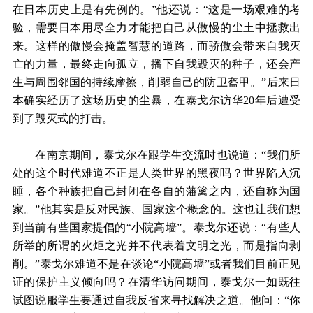
在日本历史上是有先例的。”他还说：“这是一场艰难的考
验，需要日本用尽全力才能把自己从傲慢的尘土中拯救出
来。这样的傲慢会掩盖智慧的道路，而骄傲会带来自我灭
亡的力量，最终走向孤立，播下自我毁灭的种子，还会产
生与周围邻国的持续摩擦，削弱自己的防卫盔甲。”后来日
本确实经历了这场历史的尘暴，在泰戈尔访华20年后遭受
到了毁灭式的打击。
在南京期间，泰戈尔在跟学生交流时也说道：“我们所
处的这个时代难道不正是人类世界的黑夜吗？世界陷入沉
睡，各个种族把自己封闭在各自的藩篱之内，还自称为国
家。”他其实是反对民族、国家这个概念的。这也让我们想
到当前有些国家提倡的“小院高墙”。泰戈尔还说：“有些人
所举的所谓的火炬之光并不代表着文明之光，而是指向剥
削。”泰戈尔难道不是在谈论“小院高墙”或者我们目前正见
证的保护主义倾向吗？在清华访问期间，泰戈尔一如既往
试图说服学生要通过自我反省来寻找解决之道。他问：“你