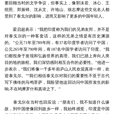
要回顾当时的文学争议，但事实上，像郭沫若、冰心、王
统照、郑振铎、沈从文、许地山、徐志摩这些文化名人都
受到了泰戈尔的影响，进而又影响了更多的中国年轻人。
梁启超表示：“我把印度称为我们的兄弟友邦，并不是
对泰戈尔的一种客套话，这样的兄弟之情是有历史渊源
的。”公元71年至789年间，有37名印度学者访问了中国；
公元265年至790年间，有187名中国学者访问了印度。“我
们都投身于发现和弘扬世界的真理。我们已踏上奔向人类
目的地的旅程。我们深切感到相互合作的必要性。”他进一
步表示，“我们将像一千多年前庐山人民欢迎真谛一样，欢
迎泰戈尔。”“我们相信泰戈尔对我们的重要性不亚于古代
写下佛传的马鸣菩萨，我盼望他这回访问中国所发生的影
响,不在鸠摩罗什和真谛之下。”
泰戈尔在当时也回应说：“朋友们，我不知道什么缘
故，到中国便像回到故乡一样，我始终感觉，印度是中国