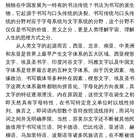
独独在中国发展为一特有的书法传统？书法为书写的派生
物，它起源于书写与口头传统的决裂。书写传统与口头传
统的分野对应于字母系统与文字系统的分野，这个分野不
仅仅是书写的价值、意义之分，更是人类理解宇宙、理解
人生的思维方式之分。
从人类文字的起源而言，西亚、北非、南亚、中美洲
和东亚是世界上最早产生文字体系的五大区域。西亚楔形
文字、埃及圣书字、印度河谷文字、玛雅文字以及中国文
字体系是世界最古老的五种文字体系。由于历史因素、地
缘政治、书写载体等多种外在因素，楔形文字、埃及圣书
字这两大体系最终都朝向拼音化、字母化的方向发展，其
文字的特征逐渐湮没。内在原因是，这些文字在诞生之初
即天然具有字母特性，在书写特定意义单位时以线性排
列。换言之，即词语内部数个音符按照流线排列，而词与
词之间并无明确界限。当然，苏美尔文字还不断被其他民
族借用于书写埃兰语、阿卡德语、巴比伦语、亚述语、赫
梯语、乌加里特语、波斯语等诸多民族语言，在不断被借