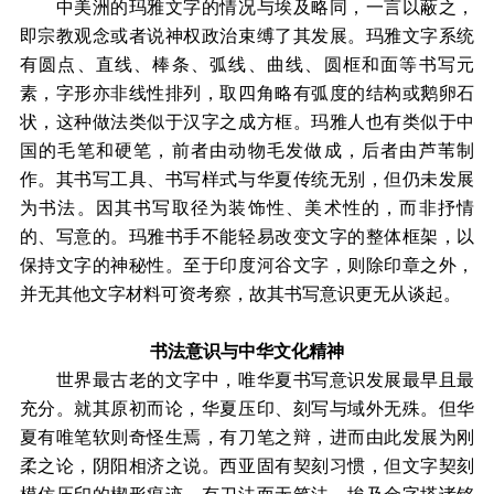
中美洲的玛雅文字的情况与埃及略同，一言以蔽之，
即宗教观念或者说神权政治束缚了其发展。玛雅文字系统
有圆点、直线、棒条、弧线、曲线、圆框和面等书写元
素，字形亦非线性排列，取四角略有弧度的结构或鹅卵石
状，这种做法类似于汉字之成方框。玛雅人也有类似于中
国的毛笔和硬笔，前者由动物毛发做成，后者由芦苇制
作。其书写工具、书写样式与华夏传统无别，但仍未发展
为书法。因其书写取径为装饰性、美术性的，而非抒情
的、写意的。玛雅书手不能轻易改变文字的整体框架，以
保持文字的神秘性。至于印度河谷文字，则除印章之外，
并无其他文字材料可资考察，故其书写意识更无从谈起。
书法意识与中华文化精神
世界最古老的文字中，唯华夏书写意识发展最早且最
充分。就其原初而论，华夏压印、刻写与域外无殊。但华
夏有唯笔软则奇怪生焉，有刀笔之辩，进而由此发展为刚
柔之论，阴阳相济之说。西亚固有契刻习惯，但文字契刻