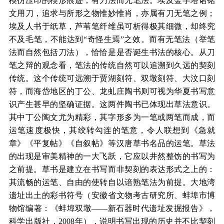
模仿压印的楔形痕迹，有刀法而无笔法。埃及金字塔诸铭
文用刀，追求与所形之物惟妙惟肖，亦属有刀无笔之例；
埃及人书于纸草，芦苇笔纤维虽可析得极其细微，却终究
不及毛笔，不能达到“奇怪生焉”之效。而有无笔法（举笔
法而自然包括刀法），恰恰是是否诞生书法的核心。从刀
笔之辩的观念看，笔法的传统自然可以追溯到久远的契刻
传统。这个传统可远溯于贾湖刻符、双墩刻符、大汶口刻
符，而海岱地区的丁公、龙虬庄陶书则可视为华夏书写意
识产生甚早的坚确证据。这两件陶书已体现出草法意识。
其中丁公陶文尤为精彩，其字形多为一笔或两笔而成，而
运笔速度极快，其绞转勾连的笔意，令人联想到《急就
章》《平复帖》《自叙帖》等汉唐草书名品的运笔。草法
的出现是审美精神的一大飞跃，它应以井然整饬的书写为
之前提。草书是建立在书写而非契刻的表达形式之上的：
其流畅的运笔、自由的使转自以谙熟笔法为前提。大地湾
遗址出土的彩书符号（安徽省文物考古研究所、蚌埠市博
物馆编著：《蚌埠双墩——新石器时代遗址发掘报告》，
科学出版社，2008年），说明书写出现的历史并不比契刻