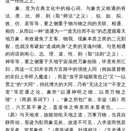
这一传统之上。
象、意为古典文化中的核心词。与象含义相通的有
法、类、比、师、则（取“师法”之义）、似、如、拟、
效、仿、若等等，要之侧重于物与物之间的关联、相通、
相仿，从而以一种“道通为一”“道无往而不在”的态度观看天
地万象，有效避免了主客、物我、现象本质之类的二元割
裂，也就没有诸如“道成肉身”之类的灵魂纠缠。与意相通
的词语则有心、志、理、道、性、则（取“法则”之义）、
神等等，要之侧重于天地宇宙虽然万象纷陈，毕竟有所汇
归，而这一汇归并非西方言路中的强使人同（例如基督教
的非归上帝即入魔道），而是“攻乎异端斯害也已”又“一以
贯之”的“大同”，持此博大的大同，乃有“无法之法”“不变之
变”等宏通之论。象所“以通神明之德，以类万物之
情”（《周易·系词下》）。“象之所包广矣，非徒《易》而
已，六艺莫不兼之，盖道体之将形而未显者也。……
《易》与天地准，故能弥纶天地之道，万事万物，当其自
静而动，形迹为彰而象见矣。故道不可见，入求道而恍若
有见者，皆其象也。”（章学诚著、叶瑛校注：《文史通义