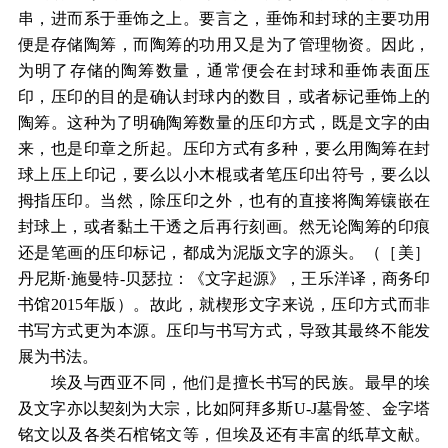
串，进而系于垂饰之上。要言之，垂饰和封球的主要功用
便是存储陶筹，而陶筹的功用又是为了管理物资。因此，
为明了存储的陶筹数量，通常便会在封球和垂饰表面压
印，压印的目的是确认封球内的数目，或者标记垂饰上的
陶筹。这种为了明确陶筹数量的压印方式，既是文字的由
来，也是印章之所起。压印方式有多种，要么用陶筹在封
球上压上印记，要么以小木棍或者笔压印出符号，要么以
拇指压印。当然，除压印之外，也有的直接将陶筹镶嵌在
封球上，或者黏土干透之后再行刻画。然无论陶筹的印痕
还是笔画的压印标记，都成为泥版文字的源头。（［美］
丹尼斯·施曼特-贝瑟拉：《文字起源》，王乐洋译，商务印
书馆2015年版）。故此，就楔形文字来说，压印方式而非
书写方式更为本源。压印与书写方式，导致其最终不能发
展为书法。
埃及与西亚不同，他们是擅长书写的民族。最早的埃
及文字亦以契刻为大宗，比如阿拜多斯U-J墓骨签、金字塔
铭文以及各类石棺铭文等，但埃及还有丰富的纸草文献。