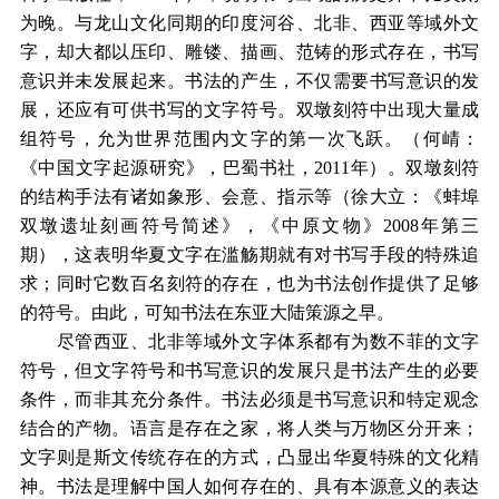
为晚。与龙山文化同期的印度河谷、北非、西亚等域外文
字，却大都以压印、雕镂、描画、范铸的形式存在，书写
意识并未发展起来。书法的产生，不仅需要书写意识的发
展，还应有可供书写的文字符号。双墩刻符中出现大量成
组符号，允为世界范围内文字的第一次飞跃。（何崝：
《中国文字起源研究》，巴蜀书社，2011年）。双墩刻符
的结构手法有诸如象形、会意、指示等（徐大立：《蚌埠
双墩遗址刻画符号简述》，《中原文物》2008年第三
期），这表明华夏文字在滥觞期就有对书写手段的特殊追
求；同时它数百名刻符的存在，也为书法创作提供了足够
的符号。由此，可知书法在东亚大陆策源之早。
尽管西亚、北非等域外文字体系都有为数不菲的文字
符号，但文字符号和书写意识的发展只是书法产生的必要
条件，而非其充分条件。书法必须是书写意识和特定观念
结合的产物。语言是存在之家，将人类与万物区分开来；
文字则是斯文传统存在的方式，凸显出华夏特殊的文化精
神。书法是理解中国人如何存在的、具有本源意义的表达