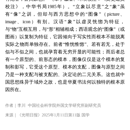
校注》，中华书局1985年）。“立象以尽意”之“象”虽
有“像”之训，但却与西方思想中的“图像”（picture、
image、icon）有别。汉语“象”以虚灵恍惚为特征，
与“物”互根互用，与“形”相辅相成；西语观念的“图像”（或
图画）以复制为特征，它因倾向于写实性而根本不能脱离
实际之物而单独存在。前者“惟恍惟惚”、若有若无，处于
似与不似之间，也就孕育着无穷开显的可能性；而后者总
有一个原型的、前形态的模本，图像仅仅是这个模本的复
制和影写，它受这个原型、模本的支配，图像与原型之间
乃是一种支配与被支配的、决定论的二元关系。这也就中
国思想殊异于域外之故，也是华夏书法何以独特的根本原
因所在。
作者｜李川 中国社会科学院外国文学研究所副研究员
来源｜《光明日报》2025年1月11日第11版 国学