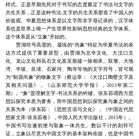
样式。正是早期先民对于书写的态度奠定了书法与文字的
共生关系，正是这种书法-文字的共生关系塑造了中国人的
价值观。华夏思想体系是以文字而非字母记录的，汉字体
系也是世界上唯一产生世界性影响思想经典的文字体系。
这个体系是从“立象”开始的。
贾湖符号高度的、凝练的“尚象”特征为华夏书法的表
达方式提供了重要原型，由贾湖为北辛文化、大汶口文
化、龙山文化和岳石文化直至殷墟一脉相承。双墩、大地
湾、半坡、良渚、石家河、陶寺等地的文字符号，皆可视
为“制器尚象”的物象文字（蔡运章：《大汶口陶罍文字及
其相关问题》，《山东师范大学学报》，2013年第二
期）。“象”是理解文字-书法关系的钤键。张东荪谓西方思
想以探究本质为要务，而中国思想则以探究象与象之间的
关系为本（张东荪：《思想言语与文化》，《中国近代思
想家文库·张东荪卷》，中国人民大学出版社，2015年）。
中国书写在遂初便与取象一体共生。数以千计的刻符可
证，立象以尽意为中国文字的基本架构依据，也是中国书