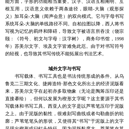
能方面，字形的功能相当重要。汉字、汉语互相阐明、互
根互用，汉语意义依赖于两条途径，眼睛-大脑（观形探
义）加耳朵-大脑（闻声会意）的双向模式。它与字母书写
系统耳朵-大脑的单线路径不同。自柏拉图以降，西人将书
写视为记忆的羁绊和障碍，导致文字被语言所吞没（饶宗
颐：《符号、初文与字母：汉字树》，商务印书馆，1998
年）苏美尔文字、埃及文字皆难免此厄。由于对书写符号
的轻视，也导致其书写传统不能拓展出书法艺术。
域外文字与书写
书写载体、书写工具也是书法传统形成的条件。从乌
鲁克二三期文化、捷姆迭特·那色文化所出土的经济泥版看
来，苏美尔文字在起初亦多取物象（无论是陶筹压印还是
直接摹绘），但何以发展为楔形文字呢？这主要源于其书
写载体和书写工具。西亚人的文字是以芦苇笔压印于泥版
之上。由于泥版的黏性，很难刻写曲线或者勾勒曲折的轮
廓；芦苇笔笔头的形状，又使得其“书写”于泥版上的文字
呈现出楔形或曰钉头特征。因为泥版黏度大，芦苇笔在其