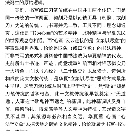
法诞生的原始逻辑。
契刻、书写或曰刀笔传统在中国并非两个传统，而是
同一传统的一体两面。契刻乃是以刻镂工具（剞劂，或刻
刀）为笔的传统，与书写并无二致。工具不同，理念却通
贯，这便是“书为心画”的艺术精神。此种精神与华夏先民
的世界观息息相通。而“心画”云云连接的是“立象以尽意”的
宇宙观和世界观，恰恰是取象（或曰立象）的书法精神、
而非书写的形式和质料使中国书法成为华夏精神的代表。
史前所出土书迹、画迹，尚意境重神韵而相对轻形似实乃
一大特色，而以《六经》《二十四史》以及诸子、诗词所
构成的庞大文教传统，是华夏“立象以尽意”思维方式最集
中呈现。尽管刀笔传统从时间上早于“斯文”，然“斯文”却是
刀笔传统的哲学根基。此一文教传统很早就奠定下“天道
远，人事迩”“敬鬼神而远之”的基调，此种基调以反身自
省、崇德尚礼、博爱笃学等人文精神为特征，其形诸文字
虽不甚早，其策源却必然相当久远。华夏重“心画”“心
法”“立象”以探天地之赜的文化精神，恰恰凝聚为书写-书法