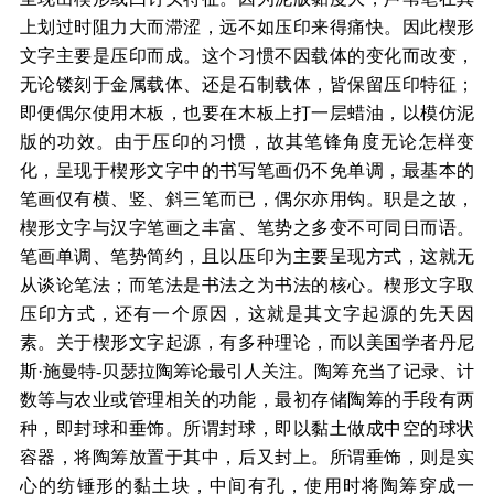
上划过时阻力大而滞涩，远不如压印来得痛快。因此楔形
文字主要是压印而成。这个习惯不因载体的变化而改变，
无论镂刻于金属载体、还是石制载体，皆保留压印特征；
即便偶尔使用木板，也要在木板上打一层蜡油，以模仿泥
版的功效。由于压印的习惯，故其笔锋角度无论怎样变
化，呈现于楔形文字中的书写笔画仍不免单调，最基本的
笔画仅有横、竖、斜三笔而已，偶尔亦用钩。职是之故，
楔形文字与汉字笔画之丰富、笔势之多变不可同日而语。
笔画单调、笔势简约，且以压印为主要呈现方式，这就无
从谈论笔法；而笔法是书法之为书法的核心。楔形文字取
压印方式，还有一个原因，这就是其文字起源的先天因
素。关于楔形文字起源，有多种理论，而以美国学者丹尼
斯·施曼特-贝瑟拉陶筹论最引人关注。陶筹充当了记录、计
数等与农业或管理相关的功能，最初存储陶筹的手段有两
种，即封球和垂饰。所谓封球，即以黏土做成中空的球状
容器，将陶筹放置于其中，后又封上。所谓垂饰，则是实
心的纺锤形的黏土块，中间有孔，使用时将陶筹穿成一