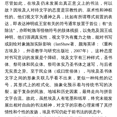
尽管如此，在埃及仍未发展出真正意义上的书法，何以
故？因埃及人对待文字的态度是宗教性的、巫术性和神权
性的。他们视文字为通神之具，比如有所谓尊式前置的表
达，即表达神明或王室有关的符号通常放置于首位；有“去
除法”，亦即蛇虺等怪物符号的肢体残损，以免危及国王或
神明。他们强调真实性，视文字为有魔力之物，能对书写
或刻绘对象施加实际影响（IanShaw著、颜海英译：《重构
古埃及》，外语教学与研究出版社，2007年）。这种态度
对书写意识的发展是个障碍。埃及文字有三种样式，圣书
体、祭司体和民众体。祭司体实乃圣书体之速写，与后者
无实质之异。至于民众体（或曰世俗体），与埃及圣书体
文字之间的形象关联几乎看不出来，更似一种纯然的记
号，其形式上的程式化、抽象化预示着与传统书写的决
裂，鉴于复杂的民族、地域和历史因素，最终走向与拼音
文字合流。故此，虽然埃及人有笔墨和纸草，终究未能发
展出相对自由的书法精神，对文字的宗教心理束缚了其抒
情性和个性的发扬，埃及书写仍处于前书法的状态中。