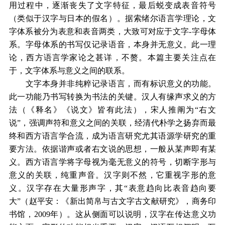
用过程中，逐渐丧失了文字特征，最后蜕变成表音符号
（类似于汉字与日本的假名）。据索绪尔语言学理论，文
字体系被分为表意和表音两类，大致可对应于文字-字母体
系。字母体系的书写仅记录语音，本身并无意义。此一理
论，西方语言学家论之甚详，不赘。本篇主要关注点在
于，文字体系与意义之间的联系。
文字本身并非纯粹记录语言，而有标识意义的功能。
此一功能乃书写转换为书法的关键。汉人有缘声求义的方
法（《释名》《说文》皆有此法），宋人推阐为“右文
说”，强调声符和意义之间的关联，经清代朴学之扬弃而最
终和西方语言学合流，成为语言研究尤其语源学研究的重
要方法。依据谐声或者右文说的思想，一般从某声即有某
义。西方语言学将字母视为毫无意义的符号，切断字形与
意义的关联，纯重声音。汉字则不然，它重视字形的意
义。汉字存在大量形声字，其“表意趋向比表音趋向要
大”（赵平安：《新出简帛与古文字古文献研究》，商务印
书馆，2009年）。这从侧面可以说明，汉字在传达意义功