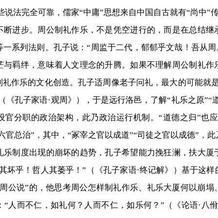
些说法完全可靠，儒家“中庸”思想来自中国自古就有“尚中”
进步。周公制礼作乐，不是凭空进行的，而是在总结继
一系列法则。孔子说：“周监于二代，郁郁乎文哉！吾从周
茫与羁绊，意味着人文理念的升腾。如果不理解周公制礼作
制礼作乐的文化创造。孔子适周像老子问礼，最大的可能就是
（《孔子家语·观周》），于是远行洛邑，了解“礼乐之原”“道
设官分职的政治架构，此乃政治运行机制。“道德之归”也应
六官总治”，其中，“冢宰之官以成道”“司徒之官以成德”，
制度出现的崩坏的趋势，孔子希望能力挽狂澜，扶大厦
其坏乎！哲人其萎乎！”（《孔子家语·终记解》）基于这
着周公说”的，他思考周公怎样制礼作乐、礼乐大厦何以崩塌
“人而不仁，如礼何？人而不仁，如乐何？”（《论语·八