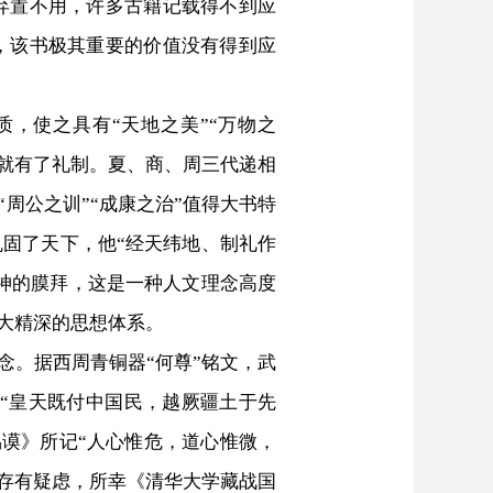
弃置不用，许多古籍记载得不到应
，该书极其重要的价值没有得到应
，使之具有“天地之美”“万物之
代就有了礼制。夏、商、周三代递相
周公之训”“成康之治”值得大书特
固了天下，他“经天纬地、制礼作
鬼神的膜拜，这是一种人文理念高度
博大精深的思想体系。
。据西周青铜器“何尊”铭文，武
说“皇天既付中国民，越厥疆土于先
禹谟》所记“人心惟危，道心惟微，
也存有疑虑，所幸《清华大学藏战国