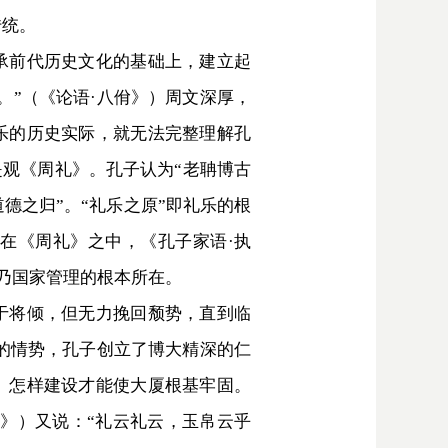
传统。
承前代历史文化的基础上，建立起
。”（《论语·八佾》）周文深厚，
乐的历史实际，就无法完整理解孔
观《周礼》。孔子认为“老聃博古
德之归”。“礼乐之原”即礼乐的根
在《周礼》之中，《孔子家语·执
此乃国家管理的根本所在。
于将倾，但无力挽回颓势，直到临
样的情势，孔子创立了博大精深的仁
、怎样建设才能使大厦根基牢固。
佾》）又说：“礼云礼云，玉帛云乎