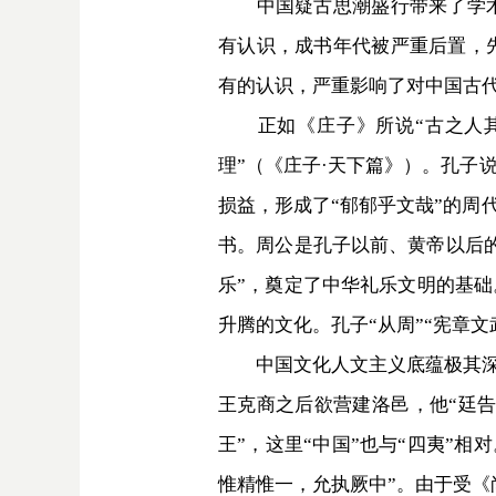
中国疑古思潮盛行带来了学术的
有认识，成书年代被严重后置，
有的认识，严重影响了对中国古
正如《庄子》所说“古之人其备
理”（《庄子·天下篇》）。孔子
损益，形成了“郁郁乎文哉”的周
书。周公是孔子以前、黄帝以后
乐”，奠定了中华礼乐文明的基础
升腾的文化。孔子“从周”“宪章
中国文化人文主义底蕴极其深厚
王克商之后欲营建洛邑，他“廷告
王”，这里“中国”也与“四夷”
惟精惟一，允执厥中”。由于受《