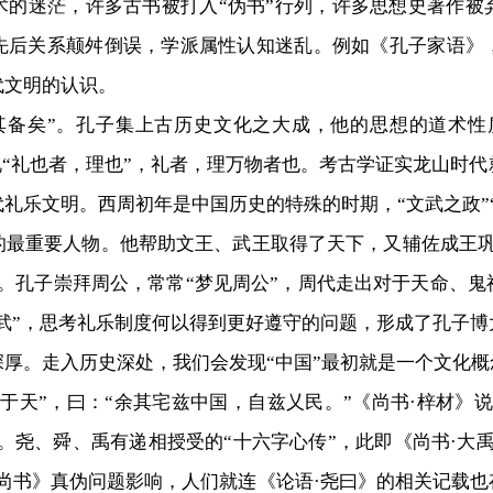
迷茫，许多古书被打入“伪书”行列，许多思想史著作被
先后关系颠舛倒误，学派属性认知迷乱。例如《孔子家语》
代文明的认识。
矣”。孔子集上古历史文化之大成，他的思想的道术性质
说“礼也者，理也”，礼者，理万物者也。考古学证实龙山时
代礼乐文明。西周初年是中国历史的特殊的时期，“文武之政”“
的最重要人物。他帮助文王、武王取得了天下，又辅佐成王巩
。孔子崇拜周公，常常“梦见周公”，周代走出对于天命、
文武”，思考礼乐制度何以得到更好遵守的问题，形成了孔子
。走入历史深处，我们会发现“中国”最初就是一个文化概念
于天”，曰：“余其宅兹中国，自兹乂民。”《尚书·梓材》
相对。尧、舜、禹有递相授受的“十六字心传”，此即《尚书·大
尚书》真伪问题影响，人们就连《论语·尧曰》的相关记载