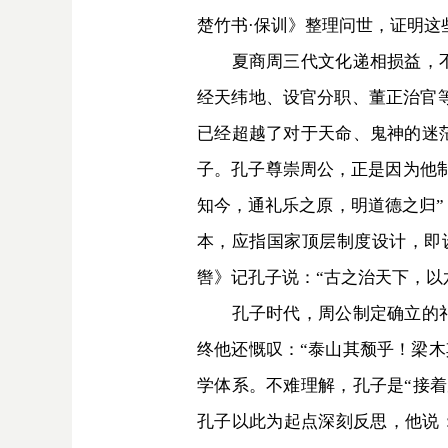
楚竹书·保训》整理问世，证明这
夏商周三代文化递相损益，不断
经天纬地、设官分职、董正治官等
已经超越了对于天命、鬼神的迷
子。孔子尊崇周公，正是因为他
知今，通礼乐之原，明道德之归”
本，应指国家顶层制度设计，即
辔》记孔子说：“古之治天下，以
孔子时代，周公制定确立的礼乐
终他还慨叹：“泰山其颓乎！梁木
学体系。不难理解，孔子是“接
孔子以此为起点深刻反思，他说：