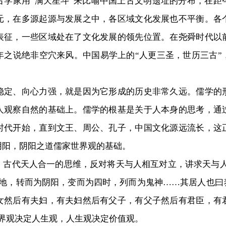
家用“满天星斗”来比喻中国上古文明遗址的分布，在距
元，在多源起源与发展之中，各区域文化发展也不平衡。各
表征，一些区域处在了文化发展的领先位置。在尧舜时代以
年之说绝非空穴来风。中国易学上的“人更三圣，世历三古”
、向心力强，就是因为它形成的历史非常久远。儒学的
人观察自然的基础上。儒学的根基是关于人本身的思考，通
时代开始，直到文王、周公、孔子，中国文化源远流长，这
阴阳，阴阳之道儒家世界观的基础。
代天人合一的思维，反对将天与人相互对立，讲求天与人
地，转而为阴阳，变而为四时，列而为鬼神……其居人也曰
女然后有夫妇，有夫妇然后有父子，有父子然后有君臣，有
界观决定人生观，人生观决定价值观。