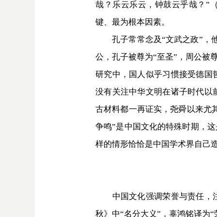
哉？乐云乐云，钟鼓云乎哉？”（
键、最为根本因素。
孔子常常念及“文武之政”，他创
公，孔子被尊为“至圣”，周公被
研究中，国人似乎习惯接受德国
没有关注中华文明在诸子时代以
古材料都一再证实，尧舜以来尤其
争鸣”是中国文化的特殊时期，
样的情形恰恰是中国学术界自己造
中国文化强调荣誉与责任，注重
秋》中“名分大义”，辜鸿铭译为