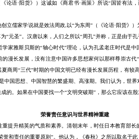
《论语·阳货》）这诚如《商君书·画策》所说“国皆有法
立儒家学说就是效法周政,以“为东周”（《论语·阳货》
尊为“元圣”。汉唐以来，人们之所以“周孔”并称，正是由于
哲学家雅斯贝斯的“轴心时代”理论，认为孔孟老庄时代是中
前的漫长发展，没有注意中国许多思想家何以那样尊崇古代“
夏商周“三代”时期的中国文明已经有漫长发展历程，有较
这是中国思想、中国智慧的繁盛期、高涨期。我们认为，世界
成的。如果在中国要找一个“文明突破期”，那么它应该在
荣誉责任意识与世界精神重建
提升精英的气质和素养。清朝末年，时任日本教育部长
“荣誉和责任的重要原则”。他认为，《春秋》之所以取名于