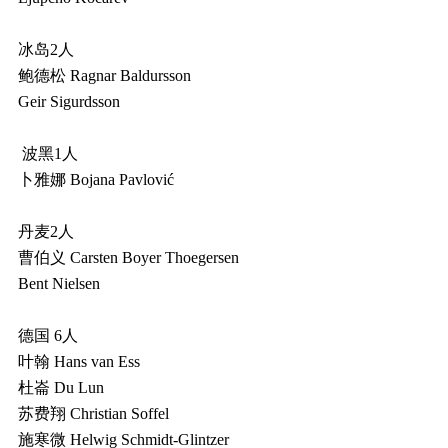
冰岛2人
鲍德松 Ragnar Baldursson
Geir Sigurdsson
波黑1人
卜雅娜 Bojana Pavlović
丹麦2人
曹伯义 Carsten Boyer Thoegersen
Bent Nielsen
德国 6人
叶翰 Hans van Ess
杜崙 Du Lun
苏费翔 Christian Soffel
施寒微 Helwig Schmidt-Glintzer