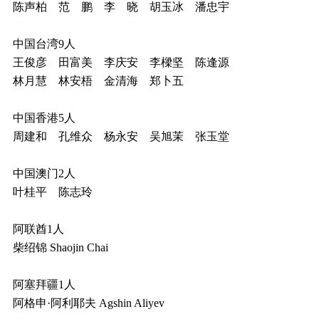
陈声柏 范 鹏 李 晓 胡玉冰 潘忠宇
中国台湾9人
王俊彦 田富美 李庆安 李樑坚 陈逢源
林月慧 林安梧 金清海 郑卜五
中国香港5人
周建和 孔维众 杨永安 吴旭茉 张玉堂
中国澳门2人
叶桂平 陈志玲
阿联酋1人
柴绍锦 Shaojin Chai
阿塞拜疆1人
阿格申·阿利耶夫 Agshin Aliyev