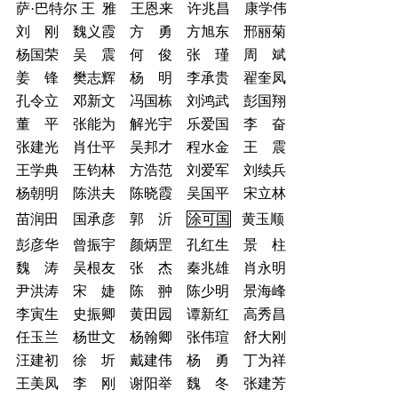
萨·巴特尔 王 雅 王恩来 许兆昌 康学伟
刘 刚 魏义霞 方 勇 方旭东 邢丽菊
杨国荣 吴 震 何 俊 张 瑾 周 斌
姜 锋 樊志辉 杨 明 李承贵 翟奎凤
孔令立 邓新文 冯国栋 刘鸿武 彭国翔
董 平 张能为 解光宇 乐爱国 李 奋
张建光 肖仕平 吴邦才 程水金 王 震
王学典 王钧林 方浩范 刘爱军 刘续兵
杨朝明 陈洪夫 陈晓霞 吴国平 宋立林
苗润田 国承彦 郭 沂
涂可国
黄玉顺
彭彦华 曾振宇 颜炳罡 孔红生 景 柱
魏 涛 吴根友 张 杰 秦兆雄 肖永明
尹洪涛 宋 婕 陈 翀 陈少明 景海峰
李寅生 史振卿 黄田园 谭新红 高秀昌
任玉兰 杨世文 杨翰卿 张伟瑄 舒大刚
汪建初 徐 圻 戴建伟 杨 勇 丁为祥
王美凤 李 刚 谢阳举 魏 冬 张建芳