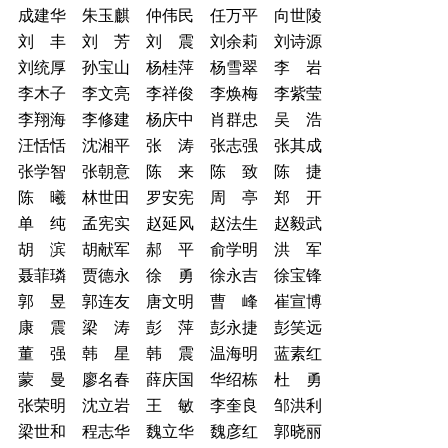
成建华 朱玉麒 仲伟民 任万平 向世陵
刘 丰 刘 芳 刘 震 刘余莉 刘诗源
刘统厚 孙宝山 杨桂萍 杨雪翠 李 岩
李木子 李文亮 李祥俊 李焕梅 李紫莹
李翔海 李修建 杨庆中 肖群忠 吴 浩
汪恬恬 沈湘平 张 涛 张志强 张其成
张学智 张朝意 陈 来 陈 致 陈 捷
陈 曦 林世田 罗安宪 周 亭 郑 开
单 纯 孟宪实 赵延风 赵法生 赵毅武
胡 滨 胡献军 郝 平 俞学明 洪 军
聂菲璘 贾德永 徐 勇 徐永吉 徐宝锋
郭 昱 郭连友 唐文明 曹 峰 崔宣博
康 震 梁 涛 彭 萍 彭永捷 彭笑远
董 强 韩 星 韩 震 温海明 蓝素红
蒙 曼 廖名春 薛庆国 华绍栋 杜 勇
张荣明 沈立岩 王 敏 李奎良 邹洪利
梁世和 程志华 魏立华 魏彦红 郭晓丽