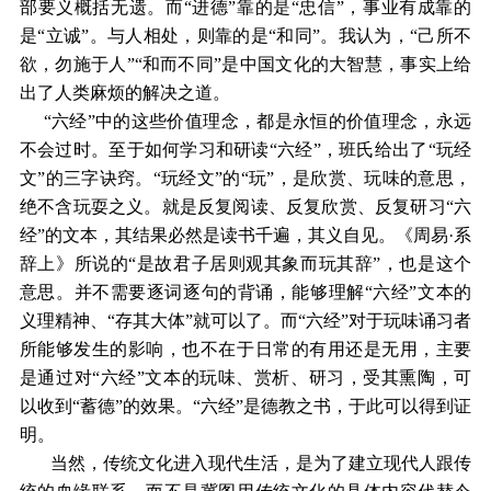
部要义概括无遗。而“进德”靠的是“忠信”，事业有成靠的
是“立诚”。与人相处，则靠的是“和同”。我认为，“己所不
欲，勿施于人”“和而不同”是中国文化的大智慧，事实上给
出了人类麻烦的解决之道。
“六经”中的这些价值理念，都是永恒的价值理念，永远
不会过时。至于如何学习和研读“六经”，班氏给出了“玩经
文”的三字诀窍。“玩经文”的“玩”，是欣赏、玩味的意思，
绝不含玩耍之义。就是反复阅读、反复欣赏、反复研习“六
经”的文本，其结果必然是读书千遍，其义自见。《周易·系
辞上》所说的“是故君子居则观其象而玩其辞”，也是这个
意思。并不需要逐词逐句的背诵，能够理解“六经”文本的
义理精神、“存其大体”就可以了。而“六经”对于玩味诵习者
所能够发生的影响，也不在于日常的有用还是无用，主要
是通过对“六经”文本的玩味、赏析、研习，受其熏陶，可
以收到“蓄德”的效果。“六经”是德教之书，于此可以得到证
明。
当然，传统文化进入现代生活，是为了建立现代人跟传