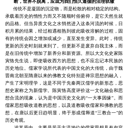
断，世界不脱离，应成为我们恒久遵循的法理轨辙
传统不是凝固的沉淀物，而是松散的相对稳定的结构。
承载着历史的惰性力而又不随顺时俗俯仰，是它天然生就
的品格。但当异质文化之水悄然进入这条河流的时候，日
积月累的结果，经过相遇相熟到彼此吸收溶解的过程，固
有的传统会因之增加或减少，直至发生变异。此时，传统
更新的历史时刻就来到了。但更新不是废弃自我主体，而
是在旧传统中增加了新养分和新资源。所以大文化史家陈
寅恪先生说，即使吸收西方的思想，也不应忘记本民族的
历史地位。儒家学说所代表的中国文化的大传统，由于魏
晋南北朝至隋唐以来的佛教文化特别是禅宗思想的融入，
产生了宋明理学，这是不同于先秦两汉儒学的新形态，思
想史家称之为新儒学。陈寅恪高度评价这一文化融会和思
想合流的现象，认为是中国历史文化的“一大事因缘”。而
儒家思想吸收道教的思想，以及道教吸收儒家和佛教的思
想，在唐以后更日趋明显，终于形成儒释道“三教合一”的
历史奇观。
追其原由，主要是居于主流地位的儒家思想具有包容