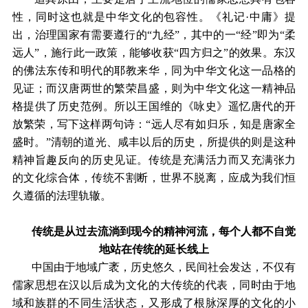
性，同时这也就是中华文化的包容性。《礼记·中庸》提
出，治理国家有需要遵行的“九经”，其中的一“经”即为“柔
远人”，施行此一政策，能够收获“四方归之”的效果。东汉
的佛法东传和明代的耶教来华，同为中华文化这一品格的
见证；而汉唐两世的繁荣昌盛，则为中华文化这一精神品
格提供了历史范例。所以王国维的《咏史》遥忆唐代的开
放繁荣，写下这样两句诗：“远人尽有如归乐，知是唐家全
盛时。”清朝的道光、咸丰以后的历史，所提供的则是这种
精神旨趣反向的历史见证。传统是充满活力而又充满张力
的文化综合体，传统不割断，世界不脱离，应成为我们恒
久遵循的法理轨辙。
传统是从过去流淌到现今的精神河流，每个人都不自觉
地站在传统的延长线上
中国由于地域广袤，历史悠久，民间社会发达，不仅有
儒家思想在汉以后成为文化的大传统的代表，同时由于地
域和族群的不同生活状态，又形成了根脉深厚的文化的小