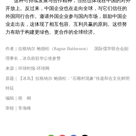
这种可持续发展与合作精神，当然也体现在中国的对外
开放上。反过来，中国企业也在走向全球，与它们信任的
外国同行合作。邀请外国企业参与国内市场，鼓励中国企
业走出去，这体现了相互包容、互利共赢的原则。这些努
力有助于构建更绿色、更合作的全球经济。
作者｜拉格纳尔·鲍德松（Ragnar Baldursson） 国际儒学联合会副
理事长，冰岛前驻华公使参赞
来源｜环球时报-环球网
原题｜【冰岛】拉格纳尔·鲍德松：“石雕村现象”传递和合文化鲜明
特征
编辑｜梧 桐
审校｜常海峰