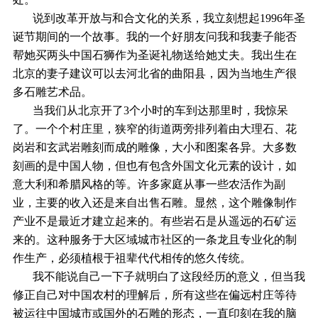
说到改革开放与和合文化的关系，我立刻想起1996年圣
诞节期间的一个故事。我的一个好朋友问我和我妻子能否
帮她买两头中国石狮作为圣诞礼物送给她丈夫。我出生在
北京的妻子建议可以去河北省的曲阳县，因为当地生产很
多石雕艺术品。
当我们从北京开了3个小时的车到达那里时，我惊呆
了。一个个村庄里，狭窄的街道两旁排列着由大理石、花
岗岩和玄武岩雕刻而成的雕像，大小和图案各异。大多数
刻画的是中国人物，但也有包含外国文化元素的设计，如
意大利和希腊风格的等。许多家庭从事一些农活作为副
业，主要的收入还是来自出售石雕。显然，这个雕像制作
产业不是最近才建立起来的。有些岩石是从遥远的石矿运
来的。这种服务于大区域城市社区的一条龙且专业化的制
作生产，必须植根于祖辈代代相传的悠久传统。
我不能说自己一下子就明白了这段经历的意义，但当我
修正自己对中国农村的理解后，所有这些在偏远村庄等待
被运往中国城市或国外的石雕的形态，一直印刻在我的脑