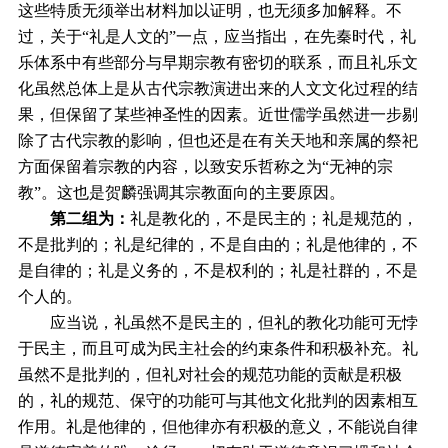
这些特质无须举出材料加以证明，也无须多加解释。不
过，关于“礼是人文的”一点，应当指出，在先秦时代，礼
乐体系中有些部分与早期宗教有密切的联系，而且礼乐文
化虽然总体上是从古代宗教演进出来的人文文化过程的结
果，但保留了某些神圣性的因素。近世儒学虽然进一步剔
除了古代宗教的影响，但也还是在有关天地和亲属的祭祀
方面保留着宗教的内容，以致安乐哲称之为“无神的宗
教”。这也是贺麟强调其宗教面向的主要原因。
第二组为：
礼是教化的，不是民主的；礼是规范的，
不是批判的；礼是纪律的，不是自由的；礼是他律的，不
是自律的；礼是义务的，不是权利的；礼是社群的，不是
个人的。
应当说，礼虽然不是民主的，但礼的教化功能可无悖
于民主，而且可成为民主社会的约束条件和积极补充。礼
虽然不是批判的，但礼对社会的规范功能的贡献是积极
的，礼的规范、保守的功能可与其他文化批判的因素相互
作用。礼是他律的，但他律亦有积极的意义，不能说自律