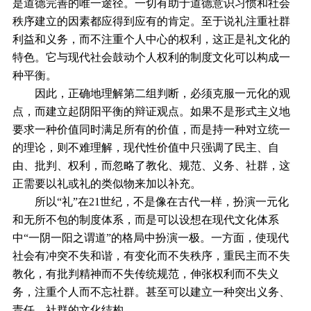
是道德完善的唯一途径。一切有助于道德意识习惯和社会
秩序建立的因素都应得到应有的肯定。至于说礼注重社群
利益和义务，而不注重个人中心的权利，这正是礼文化的
特色。它与现代社会鼓动个人权利的制度文化可以构成一
种平衡。
因此，正确地理解第二组判断，必须克服一元化的观
点，而建立起阴阳平衡的辩证观点。如果不是形式主义地
要求一种价值同时满足所有的价值，而是持一种对立统一
的理论，则不难理解，现代性价值中只强调了民主、自
由、批判、权利，而忽略了教化、规范、义务、社群，这
正需要以礼或礼的类似物来加以补充。
所以“礼”在21世纪，不是像在古代一样，扮演一元化
和无所不包的制度体系，而是可以设想在现代文化体系
中“一阴一阳之谓道”的格局中扮演一极。一方面，使现代
社会有冲突不失和谐，有变化而不失秩序，重民主而不失
教化，有批判精神而不失传统规范，伸张权利而不失义
务，注重个人而不忘社群。甚至可以建立一种突出义务、
责任、社群的文化结构。