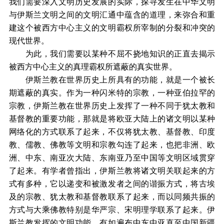
我们需要深入文明历史发展的实际，探寻发生在中华文明
与伊斯兰文明之间的文明汇通中蕴含的道理，来弥合和重
建这个被西方中心主义的文明霸权所宰制的分裂和冲突的
现代世界。
为此，我们需要以某种不屈不挠地知识的正直去揭示
被西方中心主义的真理霸权所遮蔽的真实世界。
伊斯兰教在世界历史上所具有的功能，就是一个被长
期遮蔽的真实。作为一种闪米特的宗教，一种亚伯拉罕的
宗教，伊斯兰教在世界历史上发挥了一种不同于犹太教和
基督教的重要功能，那就是将欧亚大陆上的诸文明以某种
网络化的方式联系了起来，不仅将犹太教、基督教、印度
教、儒教、佛教等文明和宗教勾连了起来，也把非洲、欧
洲、中东、南亚次大陆、东南亚乃至中国等文明区域贯穿
了起来。有学者曾指出，伊斯兰教将诸文明关联起来的方
式有多种，它以递变和被激发者之间的谐振方式，将古埃
及的宗教、犹太教和基督教联系了起来，而以同频共振的
方式与大乘佛教特别是华严宗、宋明理学联系了起来。伊
斯兰教发挥的文明功能，有如遍布中东中亚直至中国新疆