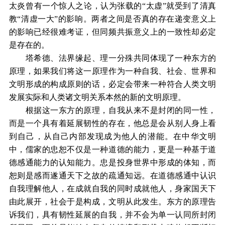
太炎曾有一个惊人之论，认为张载的“太虚”就受到了清真
教“清虚一大”的影响。两者之间是否真的存在递变意义上
的影响已经很难考证，但同频共振意义上的一致性却必定
是存在的。
塔希德、法界缘起、理一分殊共同体现了一种东方的
原理，如果我们将这一原理作为一种自我、社会、世界和
文明形成的构成原则的话，必定会带来一种符合人类文明
发展实际和人类诸文明关系本然的新的文明原理。
根据这一东方的原理，自我从来不是封闭的同一性，
而是一个具有着延展韧性的存在，他总是会从别人身上看
到自己，从自己内部发现成为他人的潜能。在中华文明
中，儒家的忠恕不仅是一种道德的能力，更是一种基于道
德感通能力的认知能力。忠是投身世界中形成的体知，而
恕则是感而遂通天下之故的疏通知远。在道德感通中认识
自我理解他人，在成就自我的同时成就他人，身家国天下
由此展开，社会于是构成，文明从此发生。东方的原理告
诉我们，具有韧性延展的自我，并不会为单一认同所封闭