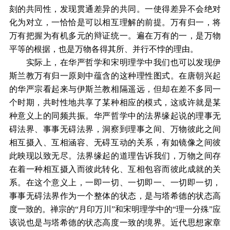
刻的共同性，发现贯通差异的共同。一使得差异不会绝对
化为对立，一恰恰是可以相互理解的前提。万有归一，将
万有把握为有机多元的辩证统一。遍在万有的一，是万物
平等的根据，也是万物各得其所、并行不悖的理由。
实际上，在华严哲学和宋明理学中我们也可以发现伊
斯兰教万有归一原则中蕴含的这种理性图式。在唐朝兴起
的华严宗看起来与伊斯兰教相隔遥远，但却在差不多同一
个时期，共时性地共享了某种相应的模式，这或许就是某
种意义上的同频共振。华严哲学中的法界缘起说的理事无
碍法界、事事无碍法界，洞察到理事之间、万物彼此之间
相互摄入、互相涵容、无碍互动的关系，有如镜像之间彼
此映现以致无尽。法界缘起的道理告诉我们，万物之间存
在着一种相互摄入而彼此转化、互相包容而彼此成就的关
系。在这个意义上，一即一切、一切即一、一切即一切，
事事无碍法界作为一个整体的状态，是与塔希德的状态高
度一致的。禅宗的“月印万川”和宋明理学中的“理一分殊”应
该说也是与塔希德的状态高度一致的境界。近代思想家章