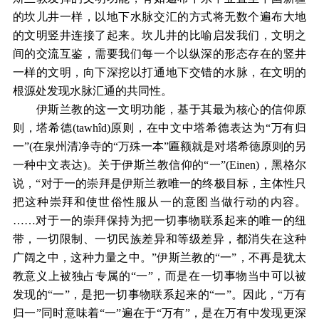
的坎儿井一样，以地下水脉交汇的方式将无数个遍布大地
的文明竖井连接了起来。坎儿井的比喻启发我们，文明之
间的交流互鉴，需要我们每一个以纵深的形态存在的竖井
一样的文明，向下深挖以打通地下交错的水脉，在文明的
根源处发现水脉汇通的共同性。
伊斯兰教的这一文明功能，基于其最为核心的信仰原
则，塔希德(tawhîd)原则，在中文中塔希德表达为“万有归
一”(在泉州清净寺的“万殊一本”匾额就是对塔希德原则的另
一种中文表达)。关于伊斯兰教信仰的“一”(Einen)，黑格尔
说，“对于一的崇拜是伊斯兰教唯一的终极目标，主体性只
把这种崇拜和使世俗性服从一的意图当做行动的内容。
……对于一的崇拜保持为把一切事物联系起来的唯一的纽
带，一切限制、一切民族差异和等级差异，都消失在这种
广阔之中，这种力量之中。”伊斯兰教的“一”，不再是犹太
教意义上被独占专属的“一”，而是在一切事物当中可以被
发现的“一”，是把一切事物联系起来的“一”。因此，“万有
归一”同时意味着“一”遍在于“万有”，是在万有中发现更深