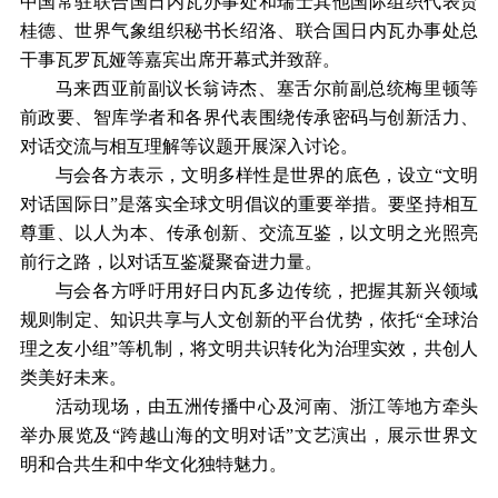
中国常驻联合国日内瓦办事处和瑞士其他国际组织代表贾
桂德、世界气象组织秘书长绍洛、联合国日内瓦办事处总
干事瓦罗瓦娅等嘉宾出席开幕式并致辞。
马来西亚前副议长翁诗杰、塞舌尔前副总统梅里顿等
前政要、智库学者和各界代表围绕传承密码与创新活力、
对话交流与相互理解等议题开展深入讨论。
与会各方表示，文明多样性是世界的底色，设立“文明
对话国际日”是落实全球文明倡议的重要举措。要坚持相互
尊重、以人为本、传承创新、交流互鉴，以文明之光照亮
前行之路，以对话互鉴凝聚奋进力量。
与会各方呼吁用好日内瓦多边传统，把握其新兴领域
规则制定、知识共享与人文创新的平台优势，依托“全球治
理之友小组”等机制，将文明共识转化为治理实效，共创人
类美好未来。
活动现场，由五洲传播中心及河南、浙江等地方牵头
举办展览及“跨越山海的文明对话”文艺演出，展示世界文
明和合共生和中华文化独特魅力。