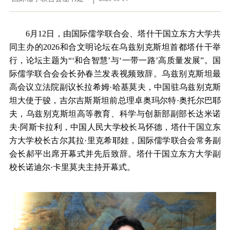
6月12日，由国际儒学联合会、塔什干国立东方大学共
同主办的2026和合文明论坛在乌兹别克斯坦首都塔什干举
行，论坛主题为“‘和合智慧’与‘一带一路’高质量发展”。国
际儒学联合会会长孙春兰发表视频致辞。乌兹别克斯坦最
高会议立法院副议长拉希姆·哈基莫夫，中国驻乌兹别克斯
坦大使于骏，吉尔吉斯斯坦前总理卓奥玛尔特·奥托尔巴耶
夫，乌兹别克斯坦高等教育、科学与创新部副部长达米诺
夫·阿斯卡拉利，中国人民大学校长马怀德，塔什干国立东
方大学校长古尔其拉·里克希耶娃，国际儒学联合会常务副
会长郝平出席开幕式并先后致辞。塔什干国立东方大学副
校长诺迪尔·卡里莫夫主持开幕式。