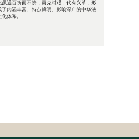
化虽遇百折而不挠，勇克时艰，代有兴革，形
成了内涵丰富、特点鲜明、影响深广的中华法
文化体系。