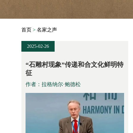
首页
>
名家之声
2025-02-26
“石雕村现象”传递和合文化鲜明特
征
作者：拉格纳尔·鲍德松